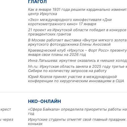
ГЛАГОЛ
Как в январе 1931 года решили кардинально изменит
центр Иркутска
«Эхо» международного кинофестиваля «Дни
короткометражного кино» 17 января
21 проект из Иркутской области победил в конкурс
президентских грантов
В Москве работает выставка «Внутри мягкого золота
иркутского фотохудожника Елены Аносовой
Краеведческий клуб «Иркутск – Форт Росс» презенту
января свои планы на 2026 год
Льготный заём в 9 милл
Инна Латышева: иркутяне оказались в «мешке холод
рублей получит
hh.ru: Иркутская область заняла в 2025 году третье 
машиностроительное пр
Сибири по количеству запросов на работу
из Иркутской области
Юрий Козлов принял участие в международной
конференции по хирургическим инновациям в США
3 фото
НКО-ОНЛАЙН
 крест
«Сфера Байкала» определила приоритеты работы на
год
ы через
Иркутские студенты отметят свой главный праздник 
коньках