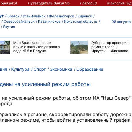
Байкал24
Путеводитель Baikal Go
Глагол38
Монголия Гид
ут
Братск
Усть-Илимск
Железногорск
Киренск
Северобайкальск
Казачинское
Иркутская область
08 августа
Якутия
Мэр Братска опроверг
Губернатор проверил
слухи о закрытии детского
ремонт трассы
сада № 5 в Падуне
Иркутск — Жигалово
вия
Культура
Спорт
Экономика
Образование
едены на усиленный режим работы
 на усиленный режим работы, об этом ИА "Наш Север"
орода.
ержались в регионе, скорректировали работу дорожно
иленном режиме, чтобы войти в установленный график