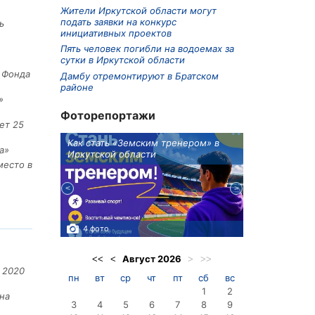
Жители Иркутской области могут
подать заявки на конкурс
ь
инициативных проектов
Пять человек погибли на водоемах за
сутки в Иркутской области
е Фонда
Дамбу отремонтируют в Братском
районе
»
Фоторепортажи
ет 25
ионов
Как стать «Земским тренером» в
Три охотника
а»
Иркутской области
в Киренском 
место в
едприятие
4 фото
3 фото
Август
2026
<<
<
>
>>
 2020
пн
вт
ср
чт
пт
сб
вс
1
2
на
3
4
5
6
7
8
9