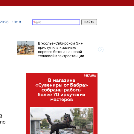
 2026
10:18
В Усолье-Сибирском Эн+
Гендирек
приступила к заливке
авиазаво
первого бетона на новой
трудовом
тепловой электростанции
привет о
й
 по