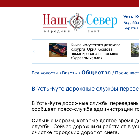
Усть-К
Бодайбо
Бурятия
ие забеги и взрослые
Книга иркутского детского
ы большой эстафеты
хирурга Юрия Козлова
олюса»
номинирована на премию
«Здравомыслие»
Общество
Все новости
Власть
Происшест
В Усть-Куте дорожные службы перев
В Усть-Куте дорожные службы переведены
сообщает пресс-служба администрации г
Сильные морозы, которые долгое время д
службы. Сейчас дорожники работают в ус
очистке городских дорог от снега.