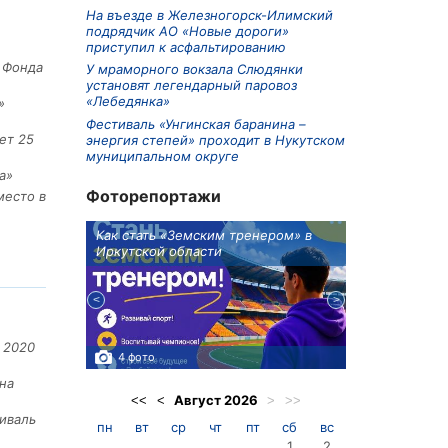
На въезде в Железногорск-Илимский
подрядчик АО «Новые дороги»
приступил к асфальтированию
е Фонда
У мраморного вокзала Слюдянки
установят легендарный паровоз
«Лебедянка»
»
Фестиваль «Унгинская баранина –
ет 25
энергия степей» проходит в Нукутском
муниципальном округе
а»
Фоторепортажи
место в
ионов
Как стать «Земским тренером» в
Три охотника
Иркутской области
в Киренском 
едприятие
 2020
4 фото
3 фото
на
Август
2026
<<
<
>
>>
иваль
пн
вт
ср
чт
пт
сб
вс
1
2