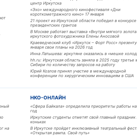
центр Иркутска
«Эхо» международного кинофестиваля «Дни
короткометражного кино» 17 января
ают
21 проект из Иркутской области победил в конкурс
президентских грантов
В Москве работает выставка «Внутри мягкого золота
х
иркутского фотохудожника Елены Аносовой
Краеведческий клуб «Иркутск – Форт Росс» презенту
января свои планы на 2026 год
Инна Латышева: иркутяне оказались в «мешке холод
hh.ru: Иркутская область заняла в 2025 году третье 
Сибири по количеству запросов на работу
Юрий Козлов принял участие в международной
Льготный заём в 9 милл
конференции по хирургическим инновациям в США
рублей получит
машиностроительное пр
из Иркутской области
НКО-ОНЛАЙН
арный
«Сфера Байкала» определила приоритеты работы на
3 фото
год
во
Иркутские студенты отметят свой главный праздник 
коньках
ог на
В Иркутске пройдет инклюзивный театральный фест
«Открытая рампа. Свой путь»