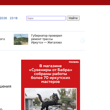
 2026
23:18
Губернатор проверил
В Усолье
кого
ремонт трассы
приступи
Иркутск — Жигалово
первого 
тепловой
ршения
го