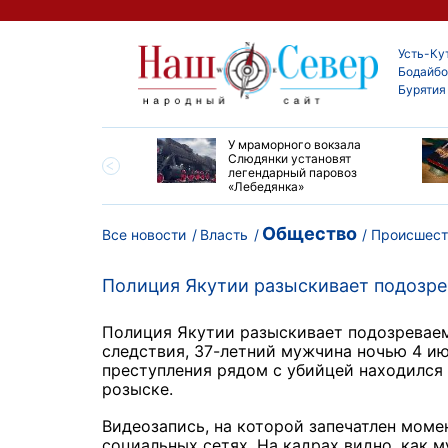
Усть-Ку
Бодайбо
Бурятия
опорту Киренска
У мраморного вокзала
 ремонт взлетно-
Слюдянки установят
очной полосы
легендарный паровоз
«Лебедянка»
Общество
Все новости
Власть
Происшест
Полиция Якутии разыскивает подозре
Полиция Якутии разыскивает подозреваем
следствия, 37-летний мужчина ночью 4 ию
преступления рядом с убийцей находился 
розыске.
Видеозапись, на которой запечатлен моме
социальных сетях. На кадрах видно, как 