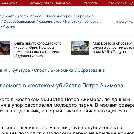
Байкал24
Путеводитель Baikal Go
Глагол38
Монголия Гид
т
Братск
Усть-Илимск
Железногорск
Киренск
Северобайкальск
Казачинское
Иркутская область
08 августа
Якутия
Книга иркутского детского
Мэр Братска опроверг
хирурга Юрия Козлова
слухи о закрытии детс
номинирована на премию
сада № 5 в Падуне
«Здравомыслие»
вия
Культура
Спорт
Экономика
Образование
ваемого в жестоком убийстве Петра Акимова
ого в жестоком убийстве Петра Акимова. по данным
ня в упор расстрелял молодого парня. В момент сове
и его подельник, который также сейчас находится в
нт совершения преступления, была опубликована в
мужчина подходит к молодому парню на крыльце ночно