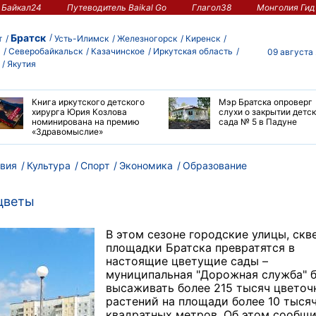
Байкал24
Путеводитель Baikal Go
Глагол38
Монголия Гид
Братск
т
Усть-Илимск
Железногорск
Киренск
Северобайкальск
Казачинское
Иркутская область
09 августа
Якутия
Книга иркутского детского
Мэр Братска опроверг
хирурга Юрия Козлова
слухи о закрытии детс
номинирована на премию
сада № 5 в Падуне
«Здравомыслие»
вия
Культура
Спорт
Экономика
Образование
 цветы
В этом сезоне городские улицы, скв
площадки Братска превратятся в
настоящие цветущие сады –
муниципальная "Дорожная служба" 
высаживать более 215 тысяч цветоч
растений на площади более 10 тыся
квадратных метров. Об этом сообщ