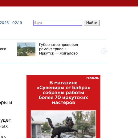
 2026
02:19
Губернатор проверил
В Усолье
кого
ремонт трассы
приступи
Иркутск — Жигалово
первого 
тепловой
еры и
будет
ных
ч
ила