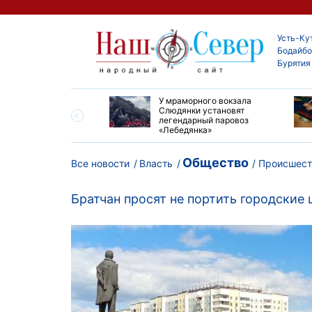
Усть-Ку
Бодайбо
Бурятия
опорту Киренска
У мраморного вокзала
 ремонт взлетно-
Слюдянки установят
очной полосы
легендарный паровоз
«Лебедянка»
Общество
Все новости
Власть
Происшест
Братчан просят не портить городские