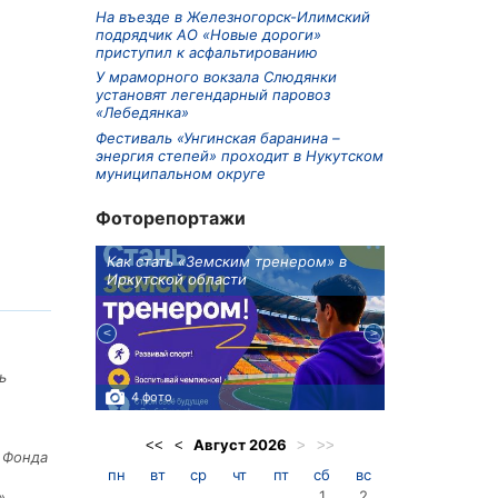
На въезде в Железногорск-Илимский
подрядчик АО «Новые дороги»
приступил к асфальтированию
У мраморного вокзала Слюдянки
установят легендарный паровоз
«Лебедянка»
Фестиваль «Унгинская баранина –
энергия степей» проходит в Нукутском
муниципальном округе
Фоторепортажи
ионов
Как стать «Земским тренером» в
Три охотника
Иркутской области
в Киренском 
едприятие
ь
4 фото
3 фото
Август
2026
<<
<
>
>>
е Фонда
пн
вт
ср
чт
пт
сб
вс
1
2
»