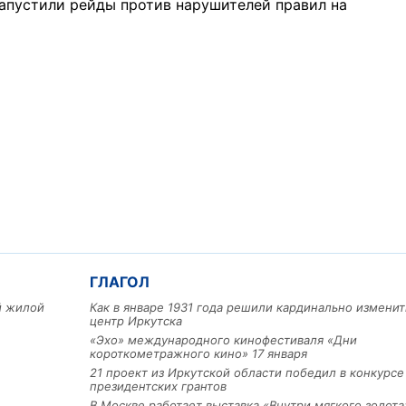
запустили рейды против нарушителей правил на
Льготный заём в 9 милл
рублей получит
машиностроительное пр
из Иркутской области
ГЛАГОЛ
ый жилой
Как в январе 1931 года решили кардинально изменит
центр Иркутска
3 фото
«Эхо» международного кинофестиваля «Дни
короткометражного кино» 17 января
21 проект из Иркутской области победил в конкурс
президентских грантов
В Москве работает выставка «Внутри мягкого золота