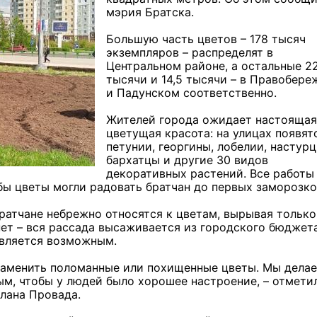
мэрия Братска.
Большую часть цветов – 178 тысяч
экземпляров – распределят в
Центральном районе, а остальные 22
тысячи и 14,5 тысячи – в Правобер
и Падунском соответственно.
Жителей города ожидает настоящая
цветущая красота: на улицах появят
петунии, георгины, лобелии, настурц
бархатцы и другие 30 видов
декоративных растений. Все работы
обы цветы могли радовать братчан до первых заморозко
ратчане небрежно относятся к цветам, вырывая только
ет – вся рассада высаживается из городского бюджета
авляется возможным.
ы заменить поломанные или похищенные цветы. Мы дела
ым, чтобы у людей было хорошее настроение, – отмети
лана Провада.