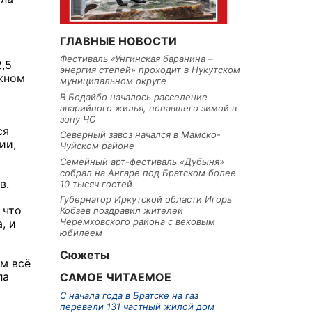
ГЛАВНЫЕ НОВОСТИ
Фестиваль «Унгинская баранина –
,5
энергия степей» проходит в Нукутском
ежном
муниципальном округе
В Бодайбо началось расселение
аварийного жилья, попавшего зимой в
зону ЧС
ся
Северный завоз начался в Мамско-
ии,
Чуйском районе
Семейный арт-фестиваль «Дубыня»
собрал на Ангаре под Братском более
в.
10 тысяч гостей
Губернатор Иркутской области Игорь
 что
Кобзев поздравил жителей
Черемховского района с вековым
, и
юбилеем
Сюжеты
ем всё
ла
САМОЕ ЧИТАЕМОЕ
С начала года в Братске на газ
перевели 131 частный жилой дом