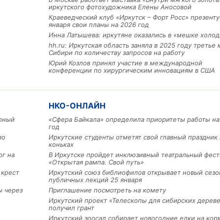
иркутского фотохудожника Елены Аносовой
Краеведческий клуб «Иркутск – Форт Росс» презенту
января свои планы на 2026 год
Инна Латышева: иркутяне оказались в «мешке холод
hh.ru: Иркутская область заняла в 2025 году третье 
Сибири по количеству запросов на работу
Юрий Козлов принял участие в международной
конференции по хирургическим инновациям в США
НКО-ОНЛАЙН
арный
«Сфера Байкала» определила приоритеты работы на
год
во
Иркутские студенты отметят свой главный праздник 
коньках
ог на
В Иркутске пройдет инклюзивный театральный фест
«Открытая рампа. Свой путь»
 крест
Иркутский союз библиофилов открывает новый сезо
публичных лекций 25 января
ы через
Приглашение посмотреть на комету
Иркутский проект «Телескопы для сибирских дерев
получил грант
Иркутский зоосад собирает новогодние елки на кор