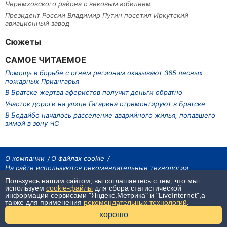
Черемховского района с вековым юбилеем
Президент России Владимир Путин посетил Иркутский
авиационный завод
Сюжеты
САМОЕ ЧИТАЕМОЕ
Помощь в борьбе с огнем регионам оказывают 365 лесных
пожарных Приангарья
В Братске жертва аферистов получит деньги обратно
Участок дороги на улице Гагарина отремонтируют в Братске
В Бодайбо началось расселение аварийного жилья, попавшего
зимой в зону ЧС
О компании
О файлах cookie
На сайте используются рекомендательные технологии
Пользуясь нашим сайтом, вы соглашаетесь с тем, что мы
На сайте размещаются материалы ИА «Наш Север». Все права охраняются
законом.
используем
cookie-файлы
для сбора статистической
При использовании материалов агентства на других сайтах, обязательна
информации сервисами "Яндекс.Метрика" и "LiveInternet",а
гиперссылка.
также для применения
рекомендательных технологий
.
16+
хорошо