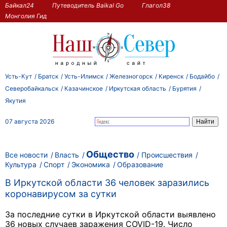
Байкал24
Путеводитель Baikal Go
Глагол38
Монголия Гид
Усть-Кут
Братск
Усть-Илимск
Железногорск
Киренск
Бодайбо
Северобайкальск
Казачинское
Иркутская область
Бурятия
Якутия
07 августа 2026
Общество
Все новости
Власть
Происшествия
Культура
Спорт
Экономика
Образование
В Иркутской области 36 человек заразились
коронавирусом за сутки
За последние сутки в Иркутской области выявлено
36 новых случаев заражения COVID-19. Число