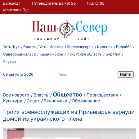
Байкал24
Путеводитель Baikal Go
Глагол38
Монголия Гид
Усть-Кут
Братск
Усть-Илимск
Железногорск
Киренск
Бодайбо
Северобайкальск
Казачинское
Иркутская область
Бурятия
Якутия
08 августа 2026
Общество
Все новости
Власть
Происшествия
Культура
Спорт
Экономика
Образование
Троих военнослужащих из Приангарья вернули
домой из украинского плена