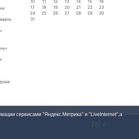
10
11
12
13
14
15
16
17
18
19
20
21
22
23
на
24
25
26
27
28
29
30
31
иваль
н
ень»
м
 дома
ации сервисами "Яндекс.Метрика" и "LiveInternet",а
16+