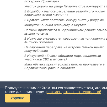
пожарных Приангарья
Участок дороги на улице Гагарина отремонтируют в 
В Бодайбо началось расселение аварийного жилья,
попавшего зимой в зону ЧС
В Братске хотят поставить фигуру аиста у роддома
Мишустин оценил онкоцентр в Якутске
Летчики пропавшего в Бодайбинском районе самол
вышли на связь
В Иркутске открывается современная поликлиника 
40 тысяч жителей
На паромной переправе на острове Ольхон начато
дноуглубление
В Иркутской области обсудили меры поддержки
участников СВО и их семей
Мать лётчика просит усилить поиски пропавшего в
Бодайбинском районе самолёта
Пользуясь нашим сайтом, вы соглашаетесь с тем, что м
также для применения
рекомендательных технологий
.
О компании
О файлах cookie
На сайте использую
хорошо
На сайте размещаются материалы ИА «Наш Север». Все права охр
При использовании материалов агентства на других сайтах, обяза