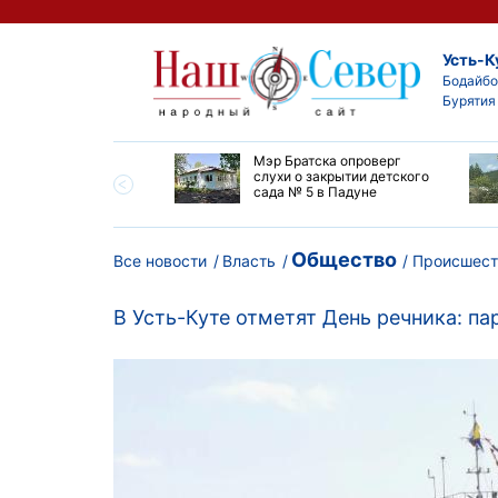
Усть-К
Бодайбо
Бурятия
утской области
Мэр Братска опроверг
ают дороги до
слухи о закрытии детского
ска
сада № 5 в Падуне
Общество
Все новости
Власть
Происшест
В Усть-Куте отметят День речника: па