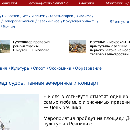
Байкал24
Путеводитель Baikal Go
Глагол38
Монголия Гид
ут
Братск
Усть-Илимск
Железногорск
Киренск
Северобайкальск
Казачинское
Иркутская область
07 августа
Якутия
Губернатор проверил
В Усолье-Сибирском Э
ремонт трассы
приступила к заливке
Иркутск — Жигалово
первого бетона на нов
тепловой электростан
вия
Культура
Спорт
Экономика
Образование
рад судов, пенная вечеринка и концерт
6 июля в Усть-Куте отметят один из
самых любимых и значимых праздн
— День речника.
Мероприятия пройдут на площади 
культуры «Речники»: