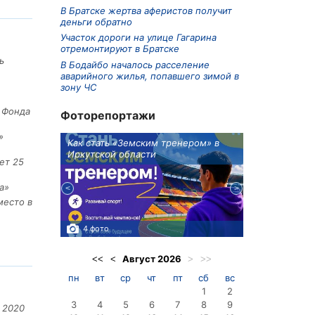
В Братске жертва аферистов получит
деньги обратно
Участок дороги на улице Гагарина
отремонтируют в Братске
ь
В Бодайбо началось расселение
аварийного жилья, попавшего зимой в
зону ЧС
е Фонда
Фоторепортажи
»
ионов
Как стать «Земским тренером» в
Три охотника
Иркутской области
в Киренском 
ет 25
едприятие
а»
место в
4 фото
3 фото
Август
2026
<<
<
>
>>
пн
вт
ср
чт
пт
сб
вс
1
2
3
4
5
6
7
8
9
 2020