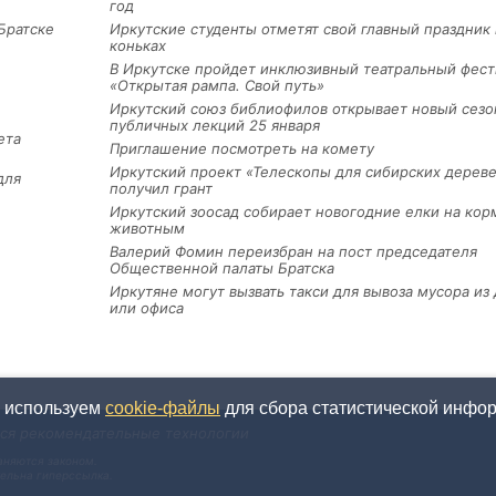
год
Братске
Иркутские студенты отметят свой главный праздник 
коньках
В Иркутске пройдет инклюзивный театральный фест
«Открытая рампа. Свой путь»
Иркутский союз библиофилов открывает новый сезо
публичных лекций 25 января
ета
Приглашение посмотреть на комету
Иркутский проект «Телескопы для сибирских дерев
для
получил грант
Иркутский зоосад собирает новогодние елки на кор
животным
Валерий Фомин переизбран на пост председателя
Общественной палаты Братска
Иркутяне могут вызвать такси для вывоза мусора из
или офиса
ы используем
cookie-файлы
для сбора статистической информ
тся рекомендательные технологии
аняются законом.
тельна гиперссылка.