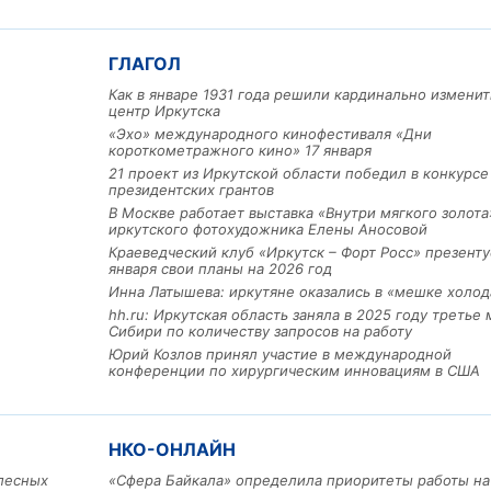
ГЛАГОЛ
Как в январе 1931 года решили кардинально изменит
центр Иркутска
«Эхо» международного кинофестиваля «Дни
короткометражного кино» 17 января
21 проект из Иркутской области победил в конкурс
президентских грантов
В Москве работает выставка «Внутри мягкого золота
Льготный заём в 9 милл
иркутского фотохудожника Елены Аносовой
рублей получит
Краеведческий клуб «Иркутск – Форт Росс» презенту
машиностроительное пр
января свои планы на 2026 год
из Иркутской области
Инна Латышева: иркутяне оказались в «мешке холод
hh.ru: Иркутская область заняла в 2025 году третье 
Сибири по количеству запросов на работу
Юрий Козлов принял участие в международной
3 фото
конференции по хирургическим инновациям в США
НКО-ОНЛАЙН
лесных
«Сфера Байкала» определила приоритеты работы на