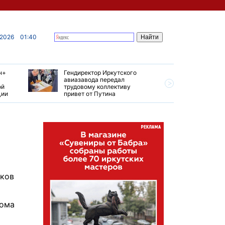
 2026
01:40
н+
Гендиректор Иркутского
Иркутски
авиазавода передал
подтверд
ой
трудовому коллективу
уровень 
ции
привет от Путина
США
иков
Дома