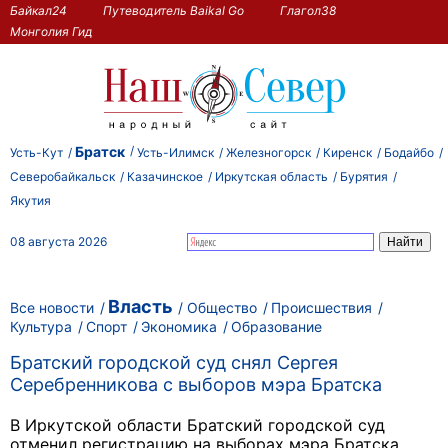
Байкал24
Путеводитель Baikal Go
Глагол38
Монголия Гид
Братск
Усть-Кут
Усть-Илимск
Железногорск
Киренск
Бодайбо
Северобайкальск
Казачинское
Иркутская область
Бурятия
Якутия
08 августа 2026
Власть
Все новости
Общество
Происшествия
Культура
Спорт
Экономика
Образование
Братский городской суд снял Сергея
Серебренникова с выборов мэра Братска
В Иркутской области Братский городской суд
отменил регистрацию на выборах мэра Братска