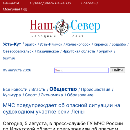
Байкал24
Путеводитель Baikal Go
Глагол38
Монголия Гид
Усть-Кут
Братск
Усть-Илимск
Железногорск
Киренск
Бодайбо
Северобайкальск
Казачинское
Иркутская область
Бурятия
Якутия
09 августа 2026
Общество
Все новости
Власть
Происшествия
Культура
Спорт
Экономика
Образование
МЧС предупреждает об опасной ситуации на
судоходном участке реки Лены
Сегодня, 5 августа, в пресс-службе ГУ МЧС России
по Иркутской области предупредили об опасном