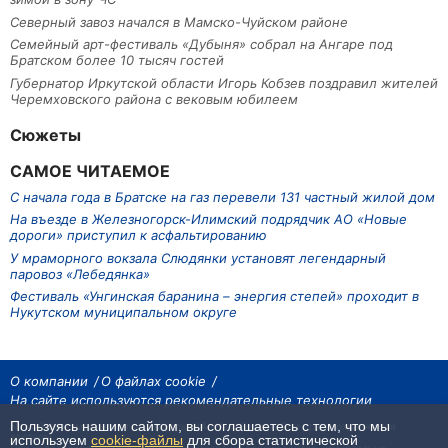
Северный завоз начался в Мамско-Чуйском районе
Семейный арт-фестиваль «Дубыня» собрал на Ангаре под
Братском более 10 тысяч гостей
Губернатор Иркутской области Игорь Кобзев поздравил жителей
Черемховского района с вековым юбилеем
Сюжеты
САМОЕ ЧИТАЕМОЕ
С начала года в Братске на газ перевели 131 частный жилой дом
На въезде в Железногорск-Илимский подрядчик АО «Новые
дороги» приступил к асфальтированию
У мраморного вокзала Слюдянки установят легендарный
паровоз «Лебедянка»
Фестиваль «Унгинская баранина – энергия степей» проходит в
Нукутском муниципальном округе
О компании
О файлах cookie
На сайте используются рекомендательные технологии
Пользуясь нашим сайтом, вы соглашаетесь с тем, что мы
На сайте размещаются материалы ИА «Наш Север». Все права охраняются
законом.
используем
cookie-файлы
для сбора статистической