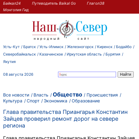
Байкал24
Путеводитель Baikal Go
Глагол38
Монголия Гид
Усть-Кут
Братск
Усть-Илимск
Железногорск
Киренск
Бодайбо
Северобайкальск
Казачинское
Иркутская область
Бурятия
Якутия
08 августа 2026
Общество
Все новости
Власть
Происшествия
Культура
Спорт
Экономика
Образование
Глава правительства Приангарья Константин
Зайцев проверил ремонт дорог на севере
региона
Глава правительства Приангарья Константин Зайцев