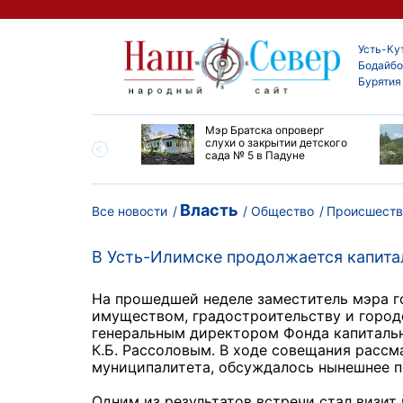
Усть-Ку
Бодайбо
Бурятия
утской области
Мэр Братска опроверг
ают дороги до
слухи о закрытии детского
ска
сада № 5 в Падуне
Власть
Все новости
Общество
Происшеств
В Усть-Илимске продолжается капит
На прошедшей неделе заместитель мэра 
имуществом, градостроительству и городс
генеральным директором Фонда капиталь
К.Б. Рассоловым. В ходе совещания расс
муниципалитета, обсуждалось нынешнее п
Одним из результатов встречи стал визит