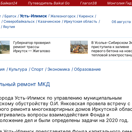
Байкал24
Путеводитель Baikal Go
Глагол38
Монголия Гид
Усть-Илимск
т
Братск
Железногорск
Киренск
Северобайкальск
Казачинское
Иркутская область
06 августа
Якутия
Губернатор проверил
В Усолье-Сибирском Э
ремонт трассы
приступила к заливке
Иркутск — Жигалово
первого бетона на нов
тепловой электростан
ия
Культура
Спорт
Экономика
Образование
альный ремонт МКД
города Усть-Илимск по управлению муниципальным
кому обустройству О.И. Янковская провела встречу с
ного ремонта многоквартирных домов Иркутской обла
матривались вопросы взаимодействия Фонда и
оложение дел и были определены задачи на 2020 год.
 в Усть-Илимск представителя Фонда капитального рем