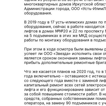
многоквартирных домов Иркутской област
Администрации города, ООО «Усть-ИлимЛи
оборудования.
В 2019 году в 17 усть-илимских домах по
оборудования, сейчас в работе находится 
лифтов в домах №№20 и 22 по проспекту М
на 5 подъемниках в этих же МКД осущест
работы по монтажу оборудования в подъезд
При этом в ходе осмотра были выявлены 
успеет ли ООО «Звезда» исполнить свои об
является сроком окончания замены лифтов
прибыть дополнительные ремонтные бриг
Что же касается планов на 2020 год, то в
года включительно – оставшиеся с истекш
со следующего года вместе с заменой ли
капитальный ремонт всех сетей электрос
лифта и его функционирование зависит от
за собой повышение стоимости работ. В н
средств, собранных собственниками поме
оператора, на замену 90 подъемников с у