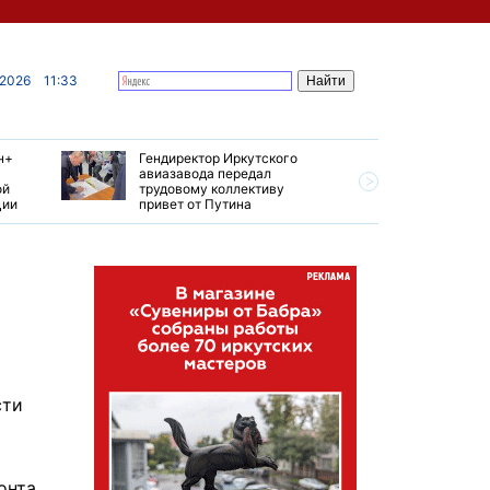
 2026
11:33
н+
Гендиректор Иркутского
Иркутски
авиазавода передал
подтверд
ой
трудовому коллективу
уровень 
ции
привет от Путина
США
сти
онта