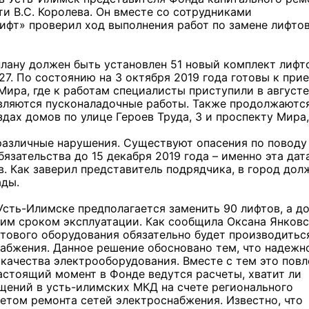
и В.С. Королева. Он вместе со сотрудниками
фт» проверил ход выполнения работ по замене лифто
 плану должен быть установлен 51 новый комплект лифт
27. По состоянию на 3 октября 2019 года готовы к при
ира, где к работам специалисты приступили в августе
вляются пусконаладочные работы. Также продолжаютс
ах домов по улице Героев Труда, 3 и проспекту Мира,
различные нарушения. Существуют опасения по поводу 
язательства до 15 декабря 2019 года – именно эта дат
. Как заверил представитель подрядчика, в город дол
ады.
 Усть-Илимске предполагается заменить 90 лифтов, а д
им сроком эксплуатации. Как сообщила Оксана Янковс
фтового оборудования обязательно будет производитьс
набжения. Данное решение обосновано тем, что надежн
 качества электрооборудования. Вместе с тем это повл
астоящий момент в Фонде ведутся расчеты, хватит ли
щений в усть-илимских МКД на счете регионального
четом ремонта сетей электроснабжения. Известно, что