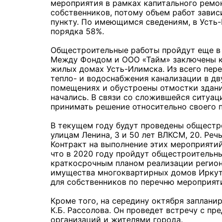
мероприятия в рамках капитального ремо
собственников, потому объем работ завис
пункту. По имеющимся сведениям, в Усть
порядка 58%.
Общестроительные работы пройдут еще в
Между Фондом и ООО «Тайм» заключены к
жилых домах Усть-Илимска. Из всего пер
тепло- и водоснабжения канализации в дв
помещениях и обустроены отмостки здани
начались. В связи со сложившейся ситуа
принимать решение относительно своего 
В текущем году будут проведены общестр
улицам Ленина, 3 и 50 лет ВЛКСМ, 20. Реч
Контракт на выполнение этих мероприятий
что в 2020 году пройдут общестроительны
краткосрочным планом реализации регио
имущества многоквартирных домов Иркут
для собственников по перечню мероприят
Кроме того, на середину октября заплани
К.Б. Рассолова. Он проведет встречу с п
организаций и жителями города.