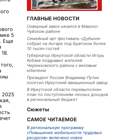
вого
ГЛАВНЫЕ НОВОСТИ
Северный завоз начался в Мамско-
ового
Чуйском районе
емке 5
Семейный арт-фестиваль «Дубыня»
. Еще
собрал на Ангаре под Братском более
я
10 тысяч гостей
 18.
Губернатор Иркутской области Игорь
Кобзев поздравил жителей
того,
Черемховского района с вековым
а
юбилеем
жны
Президент России Владимир Путин
посетил Иркутский авиационный завод
В Иркутской области перевыполнен
о 2025
план по поступлениям лесных доходов
в региональный бюджет
кая,
я
Сюжеты
ость
ечет
САМОЕ ЧИТАЕМОЕ
В региональную программу
«Повышение мобильности трудовых
ресурсов» включено новое