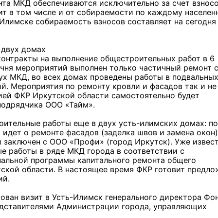
нта МКД обеспечиваются исключительно за счет взнос
ит в том числе и от собираемости по каждому населен
-Илимске собираемость взносов составляет на сегодня
 двух домах
онтракты на выполнение общестроительных работ в 6
ечня мероприятий выполнен только частичный ремонт 
ух МКД, во всех домах проведены работы в подвальны
й. Мероприятия по ремонту кровли и фасадов так и не
цией ФКР Иркутской области самостоятельно будет
подрядчика ООО «Тайм».
Льготный заём в 9 милл
рублей получит
машиностроительное пр
оительные работы еще в двух усть-илимских домах: по
из Иркутской области
ь идет о ремонте фасадов (заделка швов и замена окон)
 заключен с ООО «Профи» (город Иркутск). Уже извест
е работы в ряде МКД города в соответствии с
нальной программы капитального ремонта общего
3 фото
ской области. В настоящее время ФКР готовит предло
ий.
рован визит в Усть-Илимск генерального директора Фо
редставителями Администрации города, управляющих