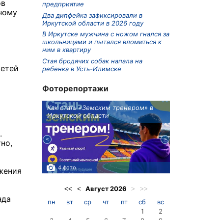
ов
предприятие
ному
Два дипфейка зафиксировали в
Иркутской области в 2026 году
В Иркутске мужчина с ножом гнался за
школьницами и пытался вломиться к
ним в квартиру
Стая бродячих собак напала на
сетей
ребенка в Усть-Илимске
х
Фоторепортажи
ионов
Как стать «Земским тренером» в
Три охотника
Иркутской области
в Киренском 
едприятие
.
но,
4 фото
3 фото
жения
Август
2026
<<
<
>
>>
нда
пн
вт
ср
чт
пт
сб
вс
1
2