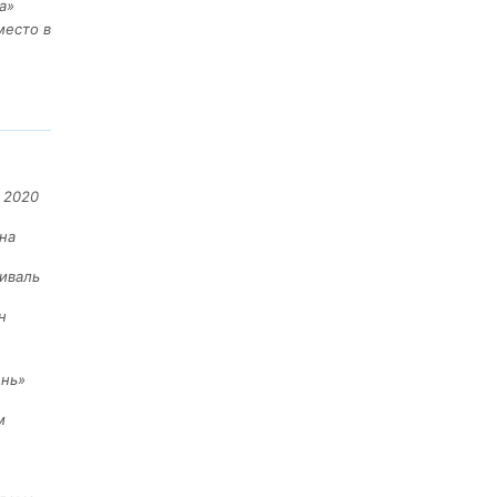
а»
место в
 2020
на
иваль
н
ень»
м