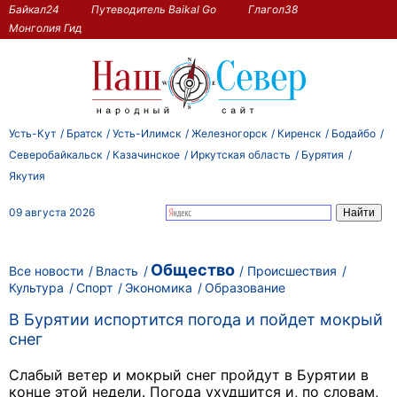
Байкал24
Путеводитель Baikal Go
Глагол38
Монголия Гид
Усть-Кут
Братск
Усть-Илимск
Железногорск
Киренск
Бодайбо
Северобайкальск
Казачинское
Иркутская область
Бурятия
Якутия
09 августа 2026
Общество
Все новости
Власть
Происшествия
Культура
Спорт
Экономика
Образование
В Бурятии испортится погода и пойдет мокрый
снег
Слабый ветер и мокрый снег пройдут в Бурятии в
конце этой недели. Погода ухудшится и, по словам,