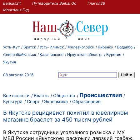
Байкал24
Путеводитель Baikal Go
Глагол38
Монголия Гид
Усть-Кут
Братск
Усть-Илимск
Железногорск
Киренск
Бодайбо
Северобайкальск
Казачинское
Иркутская область
Бурятия
Якутия
08 августа 2026
Происшествия
Все новости
Власть
Общество
Культура
Спорт
Экономика
Образование
В Якутске рецидивист похитил в ювелирном
магазине браслет за 450 тысяч рублей
В Якутске сотрудники уголовного розыска и МУ
МВД России «Якутское» раскрыли дерзкий грабеж,