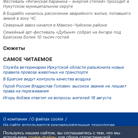
Фестиваль «Унгинская баранина – энергия степей» проходит в
Нукутском муниципальном округе
В Бодайбо началось расселение аварийного жилья, попавшего
зимой в зону ЧС
Северный завоз начался в Мамско-Чуйском районе
Семейный арт-фестиваль «Дубыня» собрал на Ангаре под
Братском более 10 тысяч гостей
Сюжеты
САМОЕ ЧИТАЕМОЕ
Служба ветеринарии Иркутской области разъяснила новые
правила провоза животных на транспорте
В Братске ведут контроль качества воздуха
Герой России Владислав Головин: высокое звание не лишает
права на переживания
Игорь Кобзев ответит на вопросы жителей 18 августа
О компании
О файлах cookie
На сайте используются рекомендательные технологии
Пользуясь нашим сайтом, вы соглашаетесь с тем, что мы
На сайте размещаются материалы ИА «Наш Север». Все права охраняются
законом.
используем
cookie-файлы
для сбора статистической