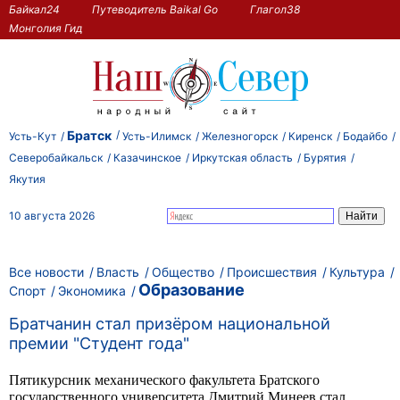
Байкал24
Путеводитель Baikal Go
Глагол38
Монголия Гид
Братск
Усть-Кут
Усть-Илимск
Железногорск
Киренск
Бодайбо
Северобайкальск
Казачинское
Иркутская область
Бурятия
Якутия
10 августа 2026
Все новости
Власть
Общество
Происшествия
Культура
Образование
Спорт
Экономика
Братчанин стал призёром национальной
премии "Студент года"
Пятикурсник механического факультета Братского
государственного университета Дмитрий Минеев стал