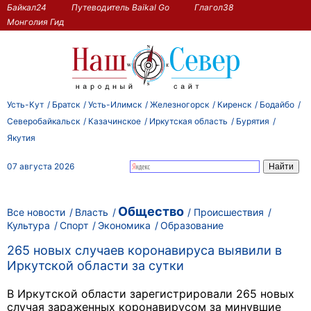
Байкал24
Путеводитель Baikal Go
Глагол38
Монголия Гид
Усть-Кут
Братск
Усть-Илимск
Железногорск
Киренск
Бодайбо
Северобайкальск
Казачинское
Иркутская область
Бурятия
Якутия
07 августа 2026
Общество
Все новости
Власть
Происшествия
Культура
Спорт
Экономика
Образование
265 новых случаев коронавируса выявили в
Иркутской области за сутки
В Иркутской области зарегистрировали 265 новых
случая зараженных коронавирусом за минувшие