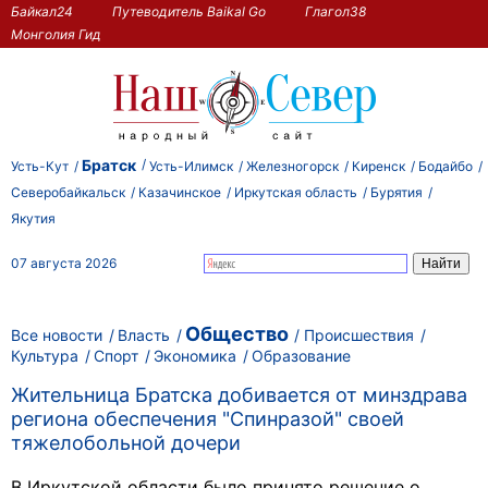
Байкал24
Путеводитель Baikal Go
Глагол38
Монголия Гид
Братск
Усть-Кут
Усть-Илимск
Железногорск
Киренск
Бодайбо
Северобайкальск
Казачинское
Иркутская область
Бурятия
Якутия
07 августа 2026
Общество
Все новости
Власть
Происшествия
Культура
Спорт
Экономика
Образование
Жительница Братска добивается от минздрава
региона обеспечения "Спинразой" своей
тяжелобольной дочери
В Иркутской области было принято решение о