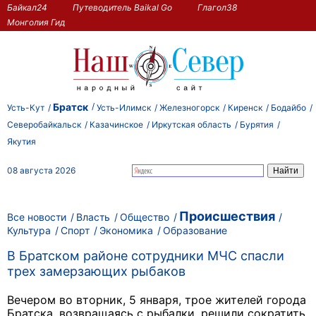
Байкал24
Путеводитель Baikal Go
Глагол38
Монголия Гид
Братск
Усть-Кут
Усть-Илимск
Железногорск
Киренск
Бодайбо
Северобайкальск
Казачинское
Иркутская область
Бурятия
Якутия
08 августа 2026
Происшествия
Все новости
Власть
Общество
Культура
Спорт
Экономика
Образование
В Братском районе сотрудники МЧС спасли
трех замерзающих рыбаков
Вечером во вторник, 5 января, трое жителей города
Братска, возвращаясь с рыбалки, решили сократить