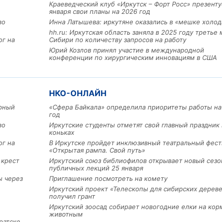
Краеведческий клуб «Иркутск – Форт Росс» презенту
января свои планы на 2026 год
во
Инна Латышева: иркутяне оказались в «мешке холод
hh.ru: Иркутская область заняла в 2025 году третье 
ог на
Сибири по количеству запросов на работу
Юрий Козлов принял участие в международной
конференции по хирургическим инновациям в США
НКО-ОНЛАЙН
арный
«Сфера Байкала» определила приоритеты работы на
год
Льготный заём в 9 милл
рублей получит
во
Иркутские студенты отметят свой главный праздник 
машиностроительное пр
коньках
из Иркутской области
ог на
В Иркутске пройдет инклюзивный театральный фест
«Открытая рампа. Свой путь»
 крест
Иркутский союз библиофилов открывает новый сезо
публичных лекций 25 января
3 фото
ы через
Приглашение посмотреть на комету
Иркутский проект «Телескопы для сибирских дерев
получил грант
Иркутский зоосад собирает новогодние елки на кор
животным
ратске