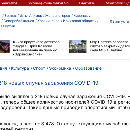
Байкал24
Путеводитель Baikal Go
Глагол38
Монголия Гид
т
Братск
Усть-Илимск
Железногорск
Киренск
Северобайкальск
Казачинское
Иркутская область
08 августа
Якутия
Книга иркутского детского
Мэр Братска опроверг
хирурга Юрия Козлова
слухи о закрытии детс
номинирована на премию
сада № 5 в Падуне
«Здравомыслие»
вия
Культура
Спорт
Экономика
Образование
218 новых случая заражения COVID-19
было выявлено 218 новых случая заражения COVID-19. 
 теперь общее количество носителей СOVID-19 в реги
выздоровели. Такие данные приводит оперативный штаб 
еловек, а всего - 8 478. От сопутствующих ему заболе
телей региона.