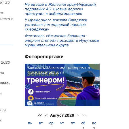
ет 25
На въезде в Железногорск-Илимский
подрядчик АО «Новые дороги»
а»
приступил к асфальтированию
место в
У мраморного вокзала Слюдянки
установят легендарный паровоз
«Лебедянка»
Фестиваль «Унгинская баранина –
энергия степей» проходит в Нукутском
муниципальном округе
Фоторепортажи
 2020
ионов
Как стать «Земским тренером» в
Три охотника
Иркутской области
в Киренском 
на
едприятие
иваль
н
4 фото
3 фото
ень»
Август
2026
<<
<
>
>>
м
пн
вт
ср
чт
пт
сб
вс
1
2