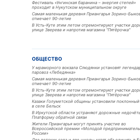
Фестиваль «Унгинская баранина – энергия степей»
проходит в Нукутском муниципальном округе
Самая маленькая деревня Приангарья Зорино-Быко
отмечает 90-летие
В Усть-Куте этим летом отремонтируют участки дор
улице Зверева и напротив магазина "Пятёрочка"
ОБЩЕСТВО
У мраморного вокзала Слюдянки установят легенд
паровоз «Лебедянка»
Самая маленькая деревня Приангарья Зорино-Быко
отмечает 90-летие
В Усть-Куте этим летом отремонтируют участки дор
улице Зверева и напротив магазина "Пятёрочка"
Казаки Голуметской общины установили поклонный
в селе Бельск
В Иркутской области устраняют дорожные недочёт
Платформу обратной связи
Жители Приангарья могут принять участие во
Всероссийской премии «Молодой предприниматель
России»
Два детских сада и две школы хотят объединить в Б