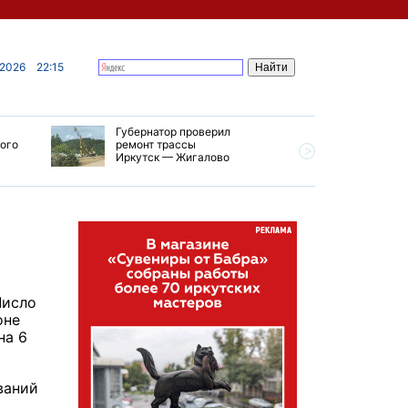
 2026
22:15
Губернатор проверил
В Усолье
кого
ремонт трассы
приступи
Иркутск — Жигалово
первого 
тепловой
Число
оне
на 6
ваний