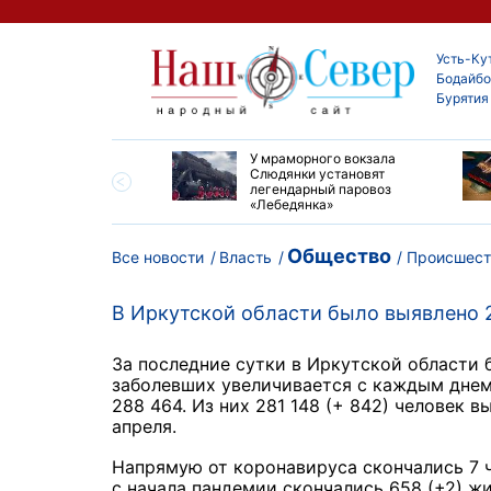
Усть-Ку
Бодайбо
Бурятия
опорту Киренска
У мраморного вокзала
 ремонт взлетно-
Слюдянки установят
очной полосы
легендарный паровоз
«Лебедянка»
Общество
Все новости
Власть
Происшест
В Иркутской области было выявлено 
За последние сутки в Иркутской области 
заболевших увеличивается с каждым днем,
288 464. Из них 281 148 (+ 842) человек 
апреля.
Напрямую от коронавируса скончались 7 ч
с начала пандемии скончались 658 (+2) жи