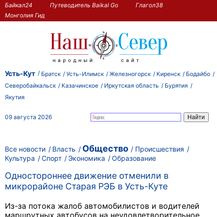
Байкал24
Путеводитель Baikal Go
Глагол38
Монголия Гид
Усть-Кут
Братск
Усть-Илимск
Железногорск
Киренск
Бодайбо
Северобайкальск
Казачинское
Иркутская область
Бурятия
Якутия
09 августа 2026
Общество
Все новости
Власть
Происшествия
Культура
Спорт
Экономика
Образование
Одностороннее движение отменили в
микрорайоне Старая РЭБ в Усть-Куте
Из-за потока жалоб автомобилистов и водителей
маршрутных автобусов на неудовлетворительное