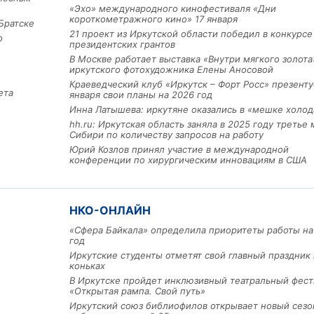
«Эхо» международного кинофестиваля «Дни
короткометражного кино» 17 января
Братске
21 проект из Иркутской области победил в конкурс
о
президентских грантов
В Москве работает выставка «Внутри мягкого золота
иркутского фотохудожника Елены Аносовой
Краеведческий клуб «Иркутск – Форт Росс» презенту
ета
января свои планы на 2026 год
Инна Латышева: иркутяне оказались в «мешке холод
hh.ru: Иркутская область заняла в 2025 году третье 
Сибири по количеству запросов на работу
Льготный заём в 9 милл
Юрий Козлов принял участие в международной
рублей получит
конференции по хирургическим инновациям в США
машиностроительное пр
из Иркутской области
НКО-ОНЛАЙН
3 фото
«Сфера Байкала» определила приоритеты работы на
год
Иркутские студенты отметят свой главный праздник 
коньках
В Иркутске пройдет инклюзивный театральный фест
«Открытая рампа. Свой путь»
Иркутский союз библиофилов открывает новый сезо