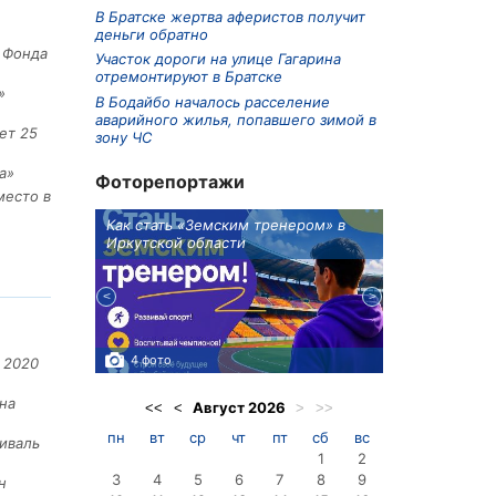
В Братске жертва аферистов получит
деньги обратно
е Фонда
Участок дороги на улице Гагарина
отремонтируют в Братске
»
В Бодайбо началось расселение
аварийного жилья, попавшего зимой в
ет 25
зону ЧС
а»
Фоторепортажи
место в
ионов
Как стать «Земским тренером» в
Три охотника
Иркутской области
в Киренском 
едприятие
4 фото
3 фото
 2020
на
Август
2026
<<
<
>
>>
пн
вт
ср
чт
пт
сб
вс
иваль
1
2
3
4
5
6
7
8
9
н