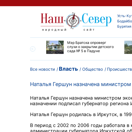
Усть-Ку
Бодайбо
Бурятия
утской области
Мэр Братска опроверг
ают дороги до
слухи о закрытии детского
ска
сада № 5 в Падуне
Власть
Все новости
Общество
Происшеств
Наталья Гершун назначена министром
Наталья Гершун назначена министром экон
назначении подписал губернатор региона 
Наталья Гершун родилась в Иркутск, в 199
В период с 2002 по 2006 годы работала в
администрации губернатора Иркутской об