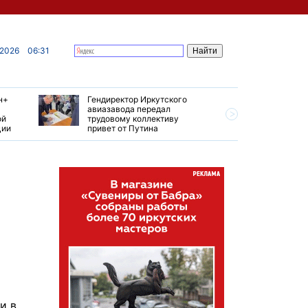
 2026
06:31
н+
Гендиректор Иркутского
Иркутски
авиазавода передал
подтверд
ой
трудовому коллективу
уровень 
ции
привет от Путина
США
и в