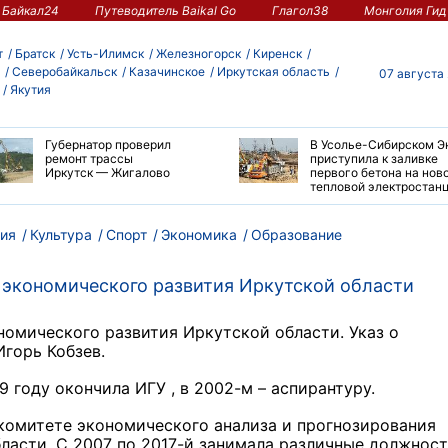
Байкал24
Путеводитель Baikal Go
Глагол38
Монголия Гид
т
Братск
Усть-Илимск
Железногорск
Киренск
Северобайкальск
Казачинское
Иркутская область
07 августа
Якутия
Губернатор проверил
В Усолье-Сибирском Э
ремонт трассы
приступила к заливке
Иркутск — Жигалово
первого бетона на нов
тепловой электростан
ия
Культура
Спорт
Экономика
Образование
 экономического развития Иркутской области
омического развития Иркутской области. Указ о
Игорь Кобзев.
9 году окончила ИГУ , в 2002-м – аспирантуру.
 комитете экономического анализа и прогнозирования
ласти. С 2007 по 2017-й занимала различные должност