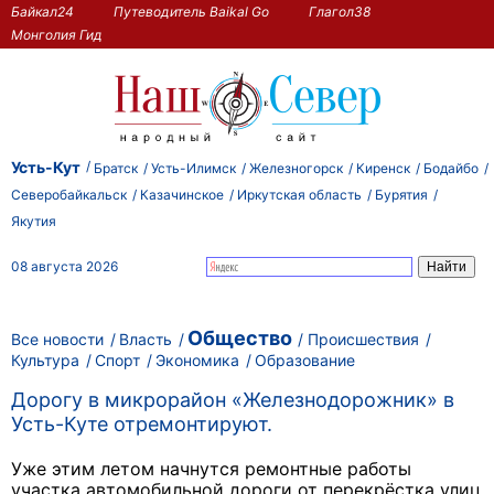
Байкал24
Путеводитель Baikal Go
Глагол38
Монголия Гид
Усть-Кут
Братск
Усть-Илимск
Железногорск
Киренск
Бодайбо
Северобайкальск
Казачинское
Иркутская область
Бурятия
Якутия
08 августа 2026
Общество
Все новости
Власть
Происшествия
Культура
Спорт
Экономика
Образование
Дорогу в микрорайон «Железнодорожник» в
Усть-Куте отремонтируют.
Уже этим летом начнутся ремонтные работы
участка автомобильной дороги от перекрёстка улиц