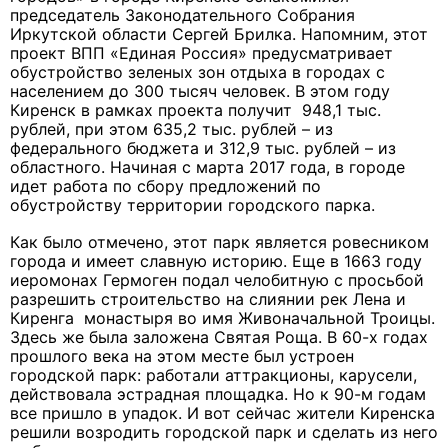
председатель Законодательного Собрания
Иркутской области Сергей Брилка. Напомним, этот
проект ВПП «Единая Россия» предусматривает
обустройство зеленых зон отдыха в городах с
населением до 300 тысяч человек. В этом году
Киренск в рамках проекта получит 948,1 тыс.
рублей, при этом 635,2 тыс. рублей – из
федерального бюджета и 312,9 тыс. рублей – из
областного. Начиная с марта 2017 года, в городе
идет работа по сбору предложений по
обустройству территории городского парка.
Как было отмечено, этот парк является ровесником
города и имеет славную историю. Еще в 1663 году
иеромонах Гермоген подал челобитную с просьбой
разрешить строительство на слиянии рек Лена и
Киренга монастыря во имя Живоначальной Троицы.
Здесь же была заложена Святая Роща. В 60-х годах
прошлого века на этом месте был устроен
городской парк: работали аттракционы, карусели,
действовала эстрадная площадка. Но к 90-м годам
все пришло в упадок. И вот сейчас жители Киренска
решили возродить городской парк и сделать из него