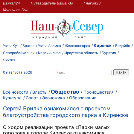
Байкал24
Путеводитель Baikal Go
Глагол38
Монголия Гид
Киренск
Усть-Кут
Братск
Усть-Илимск
Железногорск
Бодайбо
Северобайкальск
Казачинское
Иркутская область
Бурятия
Якутия
09 августа 2026
Общество
Все новости
Власть
Происшествия
Культура
Спорт
Экономика
Образование
Сергей Брилка ознакомился с проектом
благоустройства городского парка в Киренске
С ходом реализации проекта «Парки малых
городов» в городе Киренске ознакомился