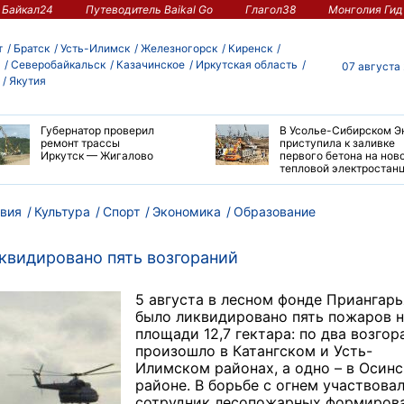
Байкал24
Путеводитель Baikal Go
Глагол38
Монголия Гид
т
Братск
Усть-Илимск
Железногорск
Киренск
Северобайкальск
Казачинское
Иркутская область
07 августа
Якутия
Губернатор проверил
В Усолье-Сибирском Э
ремонт трассы
приступила к заливке
Иркутск — Жигалово
первого бетона на нов
тепловой электростан
вия
Культура
Спорт
Экономика
Образование
квидировано пять возгораний
5 августа в лесном фонде Приангарь
было ликвидировано пять пожаров н
площади 12,7 гектара: по два возгор
произошло в Катангском и Усть-
Илимском районах, а одно – в Осин
районе. В борьбе с огнем участвовал
сотрудник лесопожарных формирова