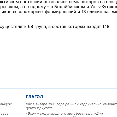
 активном состоянии оставались семь пожаров на пло
 Киренском, а по одному – в Бодайбинском и Усть-Кутско
дников лесопожарных формирований и 13 единиц назем
существлять 68 групп, в состав которых входят 148
Льготный заём в 9 милл
рублей получит
машиностроительное пр
из Иркутской области
3 фото
ГЛАГОЛ
конкурс
Как в январе 1931 года решили кардинально изменит
центр Иркутска
новое
«Эхо» международного кинофестиваля «Дни