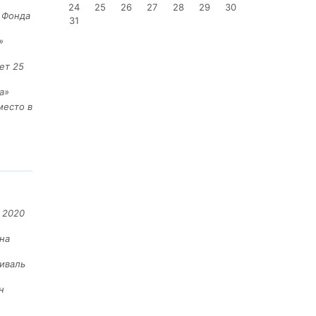
24
25
26
27
28
29
30
е Фонда
31
»
ет 25
а»
место в
 2020
на
иваль
н