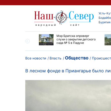
Усть-Ку
Бодайбо
Бурятия
утской области
Мэр Братска опроверг
ают дороги до
слухи о закрытии детского
ска
сада № 5 в Падуне
Общество
Все новости
Власть
Происшест
В лесном фонде в Приангарье было ли