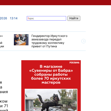
 2026
13:14
н+
Гендиректор Иркутского
Иркутски
авиазавода передал
подтверд
ой
трудовому коллективу
уровень 
ции
привет от Путина
США
я
а
ания
ском
и 71
ний,