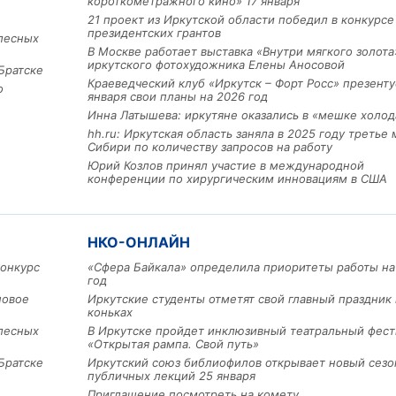
короткометражного кино» 17 января
21 проект из Иркутской области победил в конкурс
президентских грантов
лесных
В Москве работает выставка «Внутри мягкого золота
иркутского фотохудожника Елены Аносовой
Братске
Краеведческий клуб «Иркутск – Форт Росс» презенту
о
января свои планы на 2026 год
Инна Латышева: иркутяне оказались в «мешке холод
hh.ru: Иркутская область заняла в 2025 году третье 
Сибири по количеству запросов на работу
Юрий Козлов принял участие в международной
конференции по хирургическим инновациям в США
НКО-ОНЛАЙН
конкурс
«Сфера Байкала» определила приоритеты работы на
год
новое
Иркутские студенты отметят свой главный праздник 
коньках
лесных
В Иркутске пройдет инклюзивный театральный фест
«Открытая рампа. Свой путь»
Братске
Иркутский союз библиофилов открывает новый сезо
публичных лекций 25 января
Приглашение посмотреть на комету