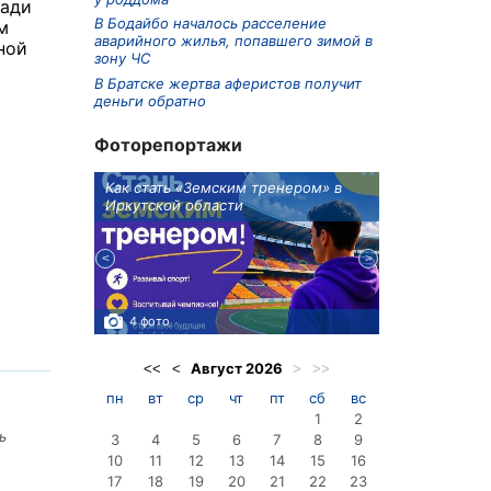
щади
В Бодайбо началось расселение
м
аварийного жилья, попавшего зимой в
ной
зону ЧС
В Братске жертва аферистов получит
деньги обратно
Фоторепортажи
ионов
Как стать «Земским тренером» в
Три охотника
Иркутской области
в Киренском 
едприятие
4 фото
3 фото
Август
2026
<<
<
>
>>
пн
вт
ср
чт
пт
сб
вс
1
2
ь
3
4
5
6
7
8
9
10
11
12
13
14
15
16
17
18
19
20
21
22
23