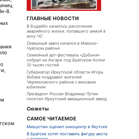
диниц
и-8.
ГЛАВНЫЕ НОВОСТИ
ных
В Бодайбо началось расселение
аварийного жилья, попавшего зимой в
зону ЧС
Северный завоз начался в Мамско-
ания
Чуйском районе
ыло
Семейный арт-фестиваль «Дубыня»
собрал на Ангаре под Братском более
го
10 тысяч гостей
и,
Губернатор Иркутской области Игорь
Кобзев поздравил жителей
Черемховского района с вековым
юбилеем
Президент России Владимир Путин
посетил Иркутский авиационный завод
ом
Сюжеты
САМОЕ ЧИТАЕМОЕ
нгском
Мишустин оценил онкоцентр в Якутске
В Братске хотят поставить фигуру аиста
у роддома