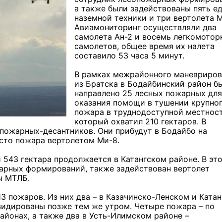
а также были задействованы пять е
наземной техники и три вертолета М
Авиамониторинг осуществляли два
самолета Ан-2 и восемь легкомотор
самолетов, общее время их налета
составило 53 часа 5 минут.
В рамках межрайонного маневриров
из Братска в Бодайбинский район б
направлено 25 лесных пожарных для
оказания помощи в тушении крупно
пожара в труднодоступной местност
который охватил 210 гектаров. В
 пожарных-десантников. Они прибудут в Бодайбо на
есто пожара вертолетом Ми-8.
543 гектара продолжается в Катангском районе. В эт
арных формирований, также задействован вертолет
ы МТЛБ.
13 пожаров. Из них два – в Казачинско-Ленском и Ката
видированы позже тем же утром. Четыре пожара – по
йонах, а также два в Усть-Илимском районе –