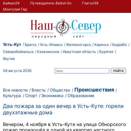
Байкал24
Путеводитель Baikal Go
Глагол38
Монголия Гид
Усть-Кут
Братск
Усть-Илимск
Железногорск
Киренск
Бодайбо
Северобайкальск
Казачинское
Иркутская область
Бурятия
Якутия
08 августа 2026
Происшествия
Все новости
Власть
Общество
Культура
Спорт
Экономика
Образование
Два пожара за один вечер в Усть-Куте: горели
двухэтажные дома
Вечером, 4 ноября в Усть-Куте на улице Обнорского
пожар произошёл в одной из квартир частного