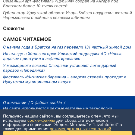
Семейный арт-фестиваль «Дубыня» собрал на Ангаре под
Братском более 10 тысяч гостей
Губернатор Иркутской области Игорь Кобзев поздравил жителей
Черемховского района с вековым юбилеем
Сюжеты
САМОЕ ЧИТАЕМОЕ
С начала года в Братске на газ перевели 131 частный жилой дом
На въезде в Железногорск-Илимский подрядчик АО «Новые
дороги» приступил к асфальтированию
У мраморного вокзала Слюдянки установят легендарный
паровоз «Лебедянка»
Фестиваль «Унгинская баранина – энергия степей» проходит в
Нукутском муниципальном округе
О компании
О файлах cookie
На сайте используются рекомендательные технологии
Пользуясь нашим сайтом, вы соглашаетесь с тем, что мы
На сайте размещаются материалы ИА «Наш Север». Все права охраняются
законом.
используем
cookie-файлы
для сбора статистической
При использовании материалов агентства на других сайтах, обязательна
информации сервисами "Яндекс.Метрика" и "LiveInternet",а
гиперссылка.
также для применения
рекомендательных технологий
.