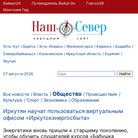
Байкал24
Путеводитель Baikal Go
Глагол38
Монголия Гид
Усть-Кут
Братск
Усть-Илимск
Железногорск
Киренск
Бодайбо
Северобайкальск
Казачинское
Иркутская область
Бурятия
Якутия
07 августа 2026
Общество
Все новости
Власть
Происшествия
Культура
Спорт
Экономика
Образование
Иркутян научат пользоваться виртуальным
офисом «Иркутскэнергосбыта»
Энергетики вновь пришли к старшему поколению,
чтобы обучить слушателей курсов «Бабушка