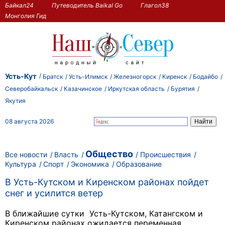
Байкал24
Путеводитель Baikal Go
Глагол38
Монголия Гид
Усть-Кут
Братск
Усть-Илимск
Железногорск
Киренск
Бодайбо
Северобайкальск
Казачинское
Иркутская область
Бурятия
Якутия
08 августа 2026
Общество
Все новости
Власть
Происшествия
Культура
Спорт
Экономика
Образование
В Усть-Кутском и Киренском районах пойдет
снег и усилится ветер
В ближайшие сутки Усть-Кутском, Катангском и
Киренском районах ожидается переменная