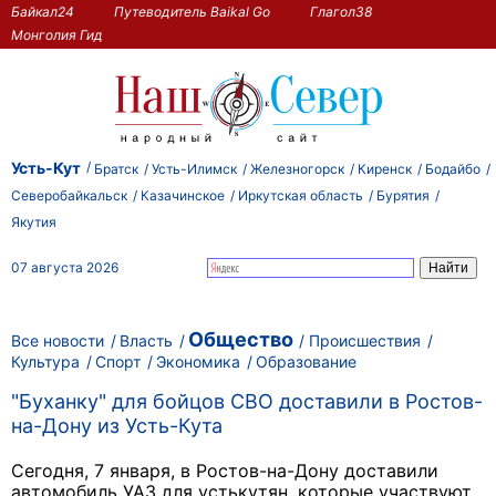
Байкал24
Путеводитель Baikal Go
Глагол38
Монголия Гид
Усть-Кут
Братск
Усть-Илимск
Железногорск
Киренск
Бодайбо
Северобайкальск
Казачинское
Иркутская область
Бурятия
Якутия
07 августа 2026
Общество
Все новости
Власть
Происшествия
Культура
Спорт
Экономика
Образование
"Буханку" для бойцов СВО доставили в Ростов-
на-Дону из Усть-Кута
Сегодня, 7 января, в Ростов-на-Дону доставили
автомобиль УАЗ для устькутян, которые участвуют