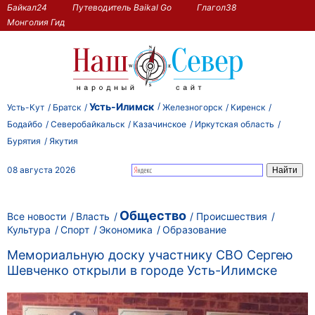
Байкал24
Путеводитель Baikal Go
Глагол38
Монголия Гид
Усть-Илимск
Усть-Кут
Братск
Железногорск
Киренск
Бодайбо
Северобайкальск
Казачинское
Иркутская область
Бурятия
Якутия
08 августа 2026
Общество
Все новости
Власть
Происшествия
Культура
Спорт
Экономика
Образование
Мемориальную доску участнику СВО Сергею
Шевченко открыли в городе Усть-Илимске