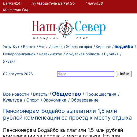
Байкал24
Путеводитель Baikal Go
Глагол38
Монголия Гид
Бодайбо
Усть-Кут
Братск
Усть-Илимск
Железногорск
Киренск
Северобайкальск
Казачинское
Иркутская область
Бурятия
Якутия
07 августа 2026
Общество
Все новости
Власть
Происшествия
Культура
Спорт
Экономика
Образование
Пенсионерам Бодайбо выплатили 1,5 млн
рублей компенсации за проезд к месту отдыха
Пенсионерам Бодайбо выплатили 1,5 млн рублей
компенсации за проезд к месту отдыха. Но для