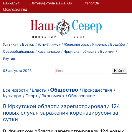
Байкал24
Путеводитель Baikal Go
Глагол38
Монголия Гид
Усть-Кут
Братск
Усть-Илимск
Железногорск
Киренск
Бодайбо
Северобайкальск
Казачинское
Иркутская область
Бурятия
Якутия
08 августа 2026
Общество
Все новости
Власть
Происшествия
Культура
Спорт
Экономика
Образование
В Иркутской области зарегистрировали 124
новых случая заражения коронавирусом за
сутки
В Иркутской области зарегистрировали 124 новых