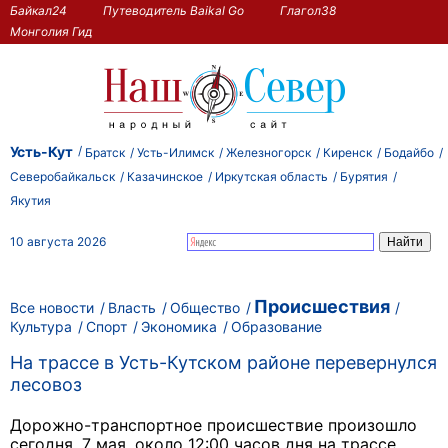
Байкал24
Путеводитель Baikal Go
Глагол38
Монголия Гид
Усть-Кут
Братск
Усть-Илимск
Железногорск
Киренск
Бодайбо
Северобайкальск
Казачинское
Иркутская область
Бурятия
Якутия
10 августа 2026
Происшествия
Все новости
Власть
Общество
Культура
Спорт
Экономика
Образование
На трассе в Усть-Кутском районе перевернулся
лесовоз
Дорожно-транспортное происшествие произошло
сегодня, 7 мая, около 12:00 часов дня на трассе