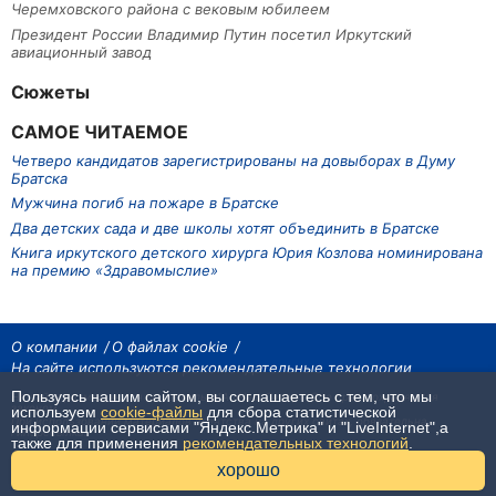
Черемховского района с вековым юбилеем
Президент России Владимир Путин посетил Иркутский
авиационный завод
Сюжеты
САМОЕ ЧИТАЕМОЕ
Четверо кандидатов зарегистрированы на довыборах в Думу
Братска
Мужчина погиб на пожаре в Братске
Два детских сада и две школы хотят объединить в Братске
Книга иркутского детского хирурга Юрия Козлова номинирована
на премию «Здравомыслие»
О компании
О файлах cookie
На сайте используются рекомендательные технологии
Пользуясь нашим сайтом, вы соглашаетесь с тем, что мы
На сайте размещаются материалы ИА «Наш Север». Все права охраняются
законом.
используем
cookie-файлы
для сбора статистической
При использовании материалов агентства на других сайтах, обязательна
информации сервисами "Яндекс.Метрика" и "LiveInternet",а
гиперссылка.
также для применения
рекомендательных технологий
.
16+
хорошо