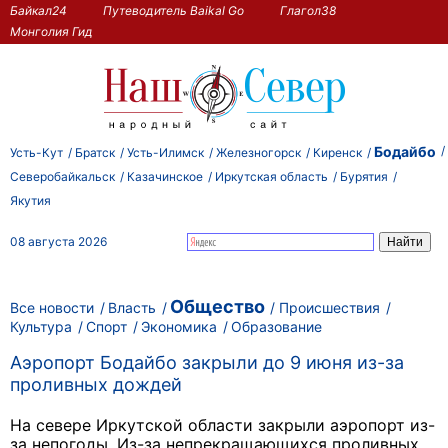
Байкал24
Путеводитель Baikal Go
Глагол38
Монголия Гид
Бодайбо
Усть-Кут
Братск
Усть-Илимск
Железногорск
Киренск
Северобайкальск
Казачинское
Иркутская область
Бурятия
Якутия
08 августа 2026
Общество
Все новости
Власть
Происшествия
Культура
Спорт
Экономика
Образование
Аэропорт Бодайбо закрыли до 9 июня из-за
проливных дождей
На севере Иркутской области закрыли аэропорт из-
за непогоды. Из-за непрекращающихся проливных