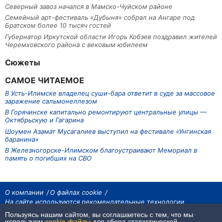
Северный завоз начался в Мамско-Чуйском районе
Семейный арт-фестиваль «Дубыня» собрал на Ангаре под
Братском более 10 тысяч гостей
Губернатор Иркутской области Игорь Кобзев поздравил жителей
Черемховского района с вековым юбилеем
Сюжеты
САМОЕ ЧИТАЕМОЕ
В Усть-Илимске владелец суши-бара ответит в суде за массовое
заражение сальмонеллезом
В Горячинске капитально ремонтируют центральные улицы —
Октябрьскую и Гагарина
Шоумен Азамат Мусагалиев выступил на фестивале «Унгинская
баранина»
В Железногорске-Илимском благоустраивают Мемориал в
память о погибших на СВО
О компании
О файлах cookie
На сайте используются рекомендательные технологии
Пользуясь нашим сайтом, вы соглашаетесь с тем, что мы
На сайте размещаются материалы ИА «Наш Север». Все права охраняются
законом.
используем
cookie-файлы
для сбора статистической