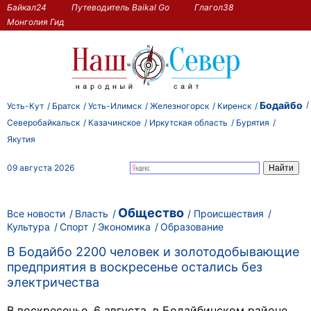
Байкал24
Путеводитель Baikal Go
Глагол38
Монголия Гид
Бодайбо
Усть-Кут
Братск
Усть-Илимск
Железногорск
Киренск
Северобайкальск
Казачинское
Иркутская область
Бурятия
Якутия
09 августа 2026
Общество
Все новости
Власть
Происшествия
Культура
Спорт
Экономика
Образование
В Бодайбо 2200 человек и золотодобывающие
предприятия в воскресенье остались без
электричества
В воскресенье, 6 августа, в Бодайбинском районе