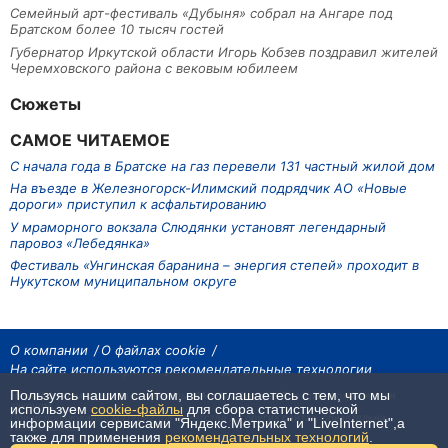
Семейный арт-фестиваль «Дубыня» собрал на Ангаре под
Братском более 10 тысяч гостей
Губернатор Иркутской области Игорь Кобзев поздравил жителей
Черемховского района с вековым юбилеем
Сюжеты
САМОЕ ЧИТАЕМОЕ
С начала года в Братске на газ перевели 131 частный жилой дом
На въезде в Железногорск-Илимский подрядчик АО «Новые
дороги» приступил к асфальтированию
У мраморного вокзала Слюдянки установят легендарный
паровоз «Лебедянка»
Фестиваль «Унгинская баранина – энергия степей» проходит в
Нукутском муниципальном округе
О компании
О файлах cookie
На сайте используются рекомендательные технологии
Пользуясь нашим сайтом, вы соглашаетесь с тем, что мы
На сайте размещаются материалы ИА «Наш Север». Все права охраняются
законом.
используем
cookie-файлы
для сбора статистической
При использовании материалов агентства на других сайтах, обязательна
информации сервисами "Яндекс.Метрика" и "LiveInternet",а
гиперссылка.
также для применения
рекомендательных технологий
.