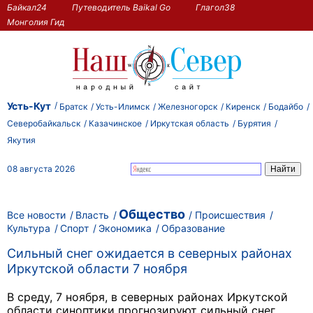
Байкал24
Путеводитель Baikal Go
Глагол38
Монголия Гид
Усть-Кут
Братск
Усть-Илимск
Железногорск
Киренск
Бодайбо
Северобайкальск
Казачинское
Иркутская область
Бурятия
Якутия
08 августа 2026
Общество
Все новости
Власть
Происшествия
Культура
Спорт
Экономика
Образование
Cильный снег ожидается в северных районах
Иркутской области 7 ноября
В среду, 7 ноября, в северных районах Иркутской
области синоптики прогнозируют сильный снег,