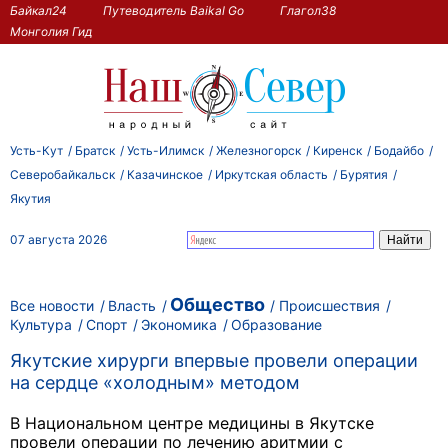
Байкал24
Путеводитель Baikal Go
Глагол38
Монголия Гид
Усть-Кут
Братск
Усть-Илимск
Железногорск
Киренск
Бодайбо
Северобайкальск
Казачинское
Иркутская область
Бурятия
Якутия
07 августа 2026
Общество
Все новости
Власть
Происшествия
Культура
Спорт
Экономика
Образование
Якутские хирурги впервые провели операции
на сердце «холодным» методом
В Национальном центре медицины в Якутске
провели операции по лечению аритмии с