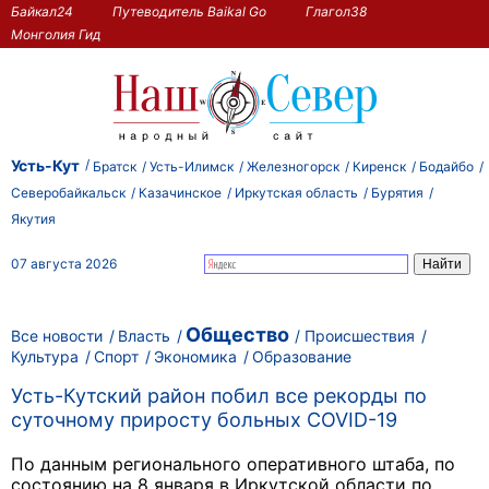
Байкал24
Путеводитель Baikal Go
Глагол38
Монголия Гид
Усть-Кут
Братск
Усть-Илимск
Железногорск
Киренск
Бодайбо
Северобайкальск
Казачинское
Иркутская область
Бурятия
Якутия
07 августа 2026
Общество
Все новости
Власть
Происшествия
Культура
Спорт
Экономика
Образование
Усть-Кутский район побил все рекорды по
суточному приросту больных COVID-19
По данным регионального оперативного штаба, по
состоянию на 8 января в Иркутской области по