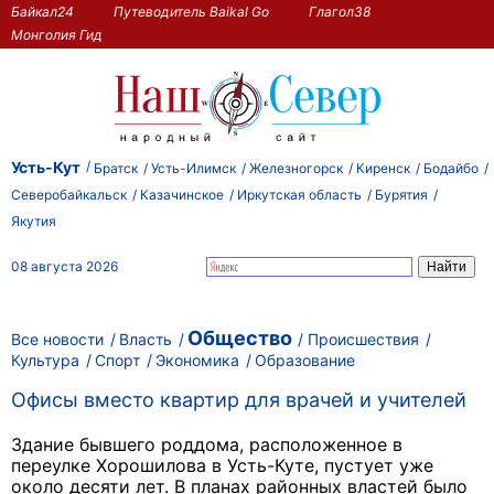
Байкал24
Путеводитель Baikal Go
Глагол38
Монголия Гид
Усть-Кут
Братск
Усть-Илимск
Железногорск
Киренск
Бодайбо
Северобайкальск
Казачинское
Иркутская область
Бурятия
Якутия
08 августа 2026
Общество
Все новости
Власть
Происшествия
Культура
Спорт
Экономика
Образование
Офисы вместо квартир для врачей и учителей
Здание бывшего роддома, расположенное в
переулке Хорошилова в Усть-Куте, пустует уже
около десяти лет. В планах районных властей было