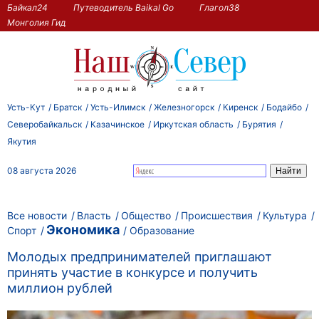
Байкал24
Путеводитель Baikal Go
Глагол38
Монголия Гид
Усть-Кут
Братск
Усть-Илимск
Железногорск
Киренск
Бодайбо
Северобайкальск
Казачинское
Иркутская область
Бурятия
Якутия
08 августа 2026
Все новости
Власть
Общество
Происшествия
Культура
Экономика
Спорт
Образование
Молодых предпринимателей приглашают
принять участие в конкурсе и получить
миллион рублей