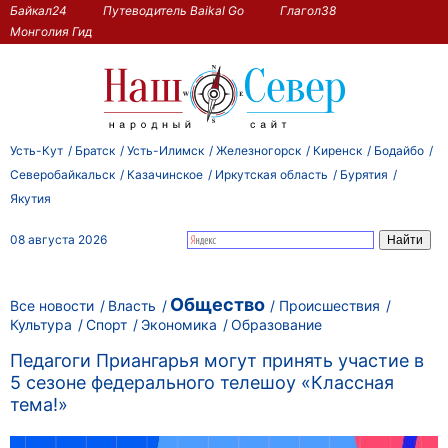
Байкал24
Путеводитель Baikal Go
Глагол38
Монголия Гид
Усть-Кут
Братск
Усть-Илимск
Железногорск
Киренск
Бодайбо
Северобайкальск
Казачинское
Иркутская область
Бурятия
Якутия
08 августа 2026
Общество
Все новости
Власть
Происшествия
Культура
Спорт
Экономика
Образование
Педагоги Приангарья могут принять участие в
5 сезоне федерального телешоу «Классная
тема!»