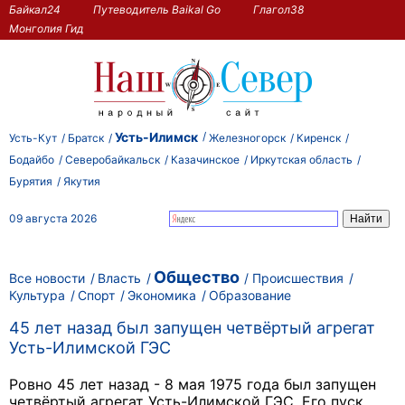
Байкал24
Путеводитель Baikal Go
Глагол38
Монголия Гид
Усть-Илимск
Усть-Кут
Братск
Железногорск
Киренск
Бодайбо
Северобайкальск
Казачинское
Иркутская область
Бурятия
Якутия
09 августа 2026
Общество
Все новости
Власть
Происшествия
Культура
Спорт
Экономика
Образование
45 лет назад был запущен четвёртый агрегат
Усть-Илимской ГЭС
Ровно 45 лет назад - 8 мая
1975 года был
запущен
четвёртый агрегат Усть-Илимской ГЭС. Его пуск