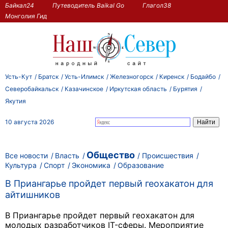
Байкал24
Путеводитель Baikal Go
Глагол38
Монголия Гид
Усть-Кут
Братск
Усть-Илимск
Железногорск
Киренск
Бодайбо
Северобайкальск
Казачинское
Иркутская область
Бурятия
Якутия
10 августа 2026
Общество
Все новости
Власть
Происшествия
Культура
Спорт
Экономика
Образование
В Приангарье пройдет первый геохакатон для
айтишников
В Приангарье пройдет первый геохакатон для
молодых разработчиков IT-сферы. Мероприятие