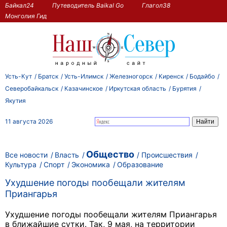
Байкал24
Путеводитель Baikal Go
Глагол38
Монголия Гид
Усть-Кут
Братск
Усть-Илимск
Железногорск
Киренск
Бодайбо
Северобайкальск
Казачинское
Иркутская область
Бурятия
Якутия
11 августа 2026
Общество
Все новости
Власть
Происшествия
Культура
Спорт
Экономика
Образование
Ухудшение погоды пообещали жителям
Приангарья
Ухудшение погоды пообещали жителям Приангарья
в ближайшие сутки. Так, 9 мая, на территории