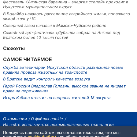
Фестиваль «Унгинская баранина – энергия степей» проходит в
Нукутском муниципальном округе
В Бодайбо началось расселение аварийного жилья, попавшего
зимой в зону ЧС
Северный завоз начался в Мамско-Чуйском районе
Семейный арт-фестиваль «Дубыня» собрал на Ангаре под
Братском более 10 тысяч гостей
Сюжеты
САМОЕ ЧИТАЕМОЕ
Служба ветеринарии Иркутской области разъяснила новые
правила провоза животных на транспорте
В Братске ведут контроль качества воздуха
Герой России Владислав Головин: высокое звание не лишает
права на переживания
Игорь Кобзев ответит на вопросы жителей 18 августа
О компании
О файлах cookie
На сайте используются рекомендательные технологии
Пользуясь нашим сайтом, вы соглашаетесь с тем, что мы
На сайте размещаются материалы ИА «Наш Север». Все права охраняются
законом.
используем
cookie-файлы
для сбора статистической