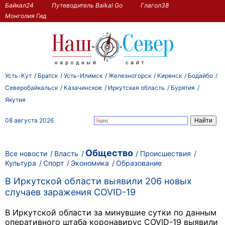
Байкал24
Путеводитель Baikal Go
Глагол38
Монголия Гид
Усть-Кут
Братск
Усть-Илимск
Железногорск
Киренск
Бодайбо
Северобайкальск
Казачинское
Иркутская область
Бурятия
Якутия
08 августа 2026
Общество
Все новости
Власть
Происшествия
Культура
Спорт
Экономика
Образование
В Иркутской области выявили 206 новых
случаев заражения COVID-19
В Иркутской области за минувшие сутки по данным
оперативного штаба коронавирус COVID-19 выявили