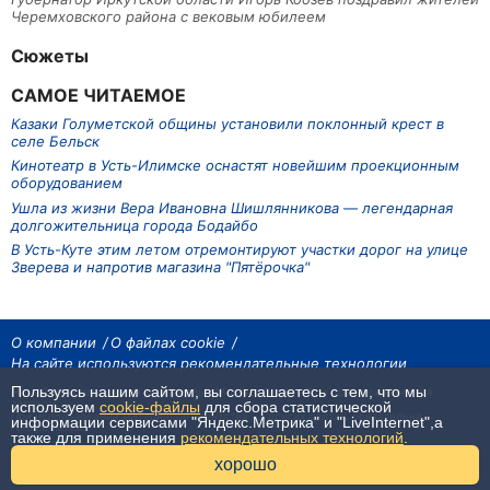
Черемховского района с вековым юбилеем
Сюжеты
САМОЕ ЧИТАЕМОЕ
Казаки Голуметской общины установили поклонный крест в
селе Бельск
Кинотеатр в Усть-Илимске оснастят новейшим проекционным
оборудованием
Ушла из жизни Вера Ивановна Шишлянникова — легендарная
долгожительница города Бодайбо
В Усть-Куте этим летом отремонтируют участки дорог на улице
Зверева и напротив магазина "Пятёрочка"
О компании
О файлах cookie
На сайте используются рекомендательные технологии
Пользуясь нашим сайтом, вы соглашаетесь с тем, что мы
На сайте размещаются материалы ИА «Наш Север». Все права охраняются
законом.
используем
cookie-файлы
для сбора статистической
При использовании материалов агентства на других сайтах, обязательна
информации сервисами "Яндекс.Метрика" и "LiveInternet",а
гиперссылка.
также для применения
рекомендательных технологий
.
16+
хорошо