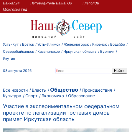
Байкал24
Путеводитель Baikal Go
Глагол38
Монголия Гид
Усть-Кут
Братск
Усть-Илимск
Железногорск
Киренск
Бодайбо
Северобайкальск
Казачинское
Иркутская область
Бурятия
Якутия
08 августа 2026
Общество
Все новости
Власть
Происшествия
Культура
Спорт
Экономика
Образование
Участие в экспериментальном федеральном
проекте по легализации гостевых домов
примет Иркутская область