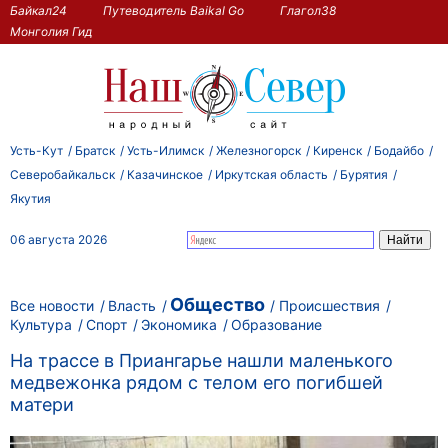
Байкал24
Путеводитель Baikal Go
Глагол38
Монголия Гид
Усть-Кут
Братск
Усть-Илимск
Железногорск
Киренск
Бодайбо
Северобайкальск
Казачинское
Иркутская область
Бурятия
Якутия
06 августа 2026
Общество
Все новости
Власть
Происшествия
Культура
Спорт
Экономика
Образование
На трассе в Приангарье нашли маленького
медвежонка рядом с телом его погибшей
матери