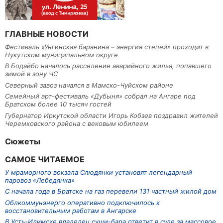
ГЛАВНЫЕ НОВОСТИ
Фестиваль «Унгинская баранина – энергия степей» проходит в
Нукутском муниципальном округе
В Бодайбо началось расселение аварийного жилья, попавшего
зимой в зону ЧС
Северный завоз начался в Мамско-Чуйском районе
Семейный арт-фестиваль «Дубыня» собрал на Ангаре под
Братском более 10 тысяч гостей
Губернатор Иркутской области Игорь Кобзев поздравил жителей
Черемховского района с вековым юбилеем
Сюжеты
САМОЕ ЧИТАЕМОЕ
У мраморного вокзала Слюдянки установят легендарный
паровоз «Лебедянка»
С начала года в Братске на газ перевели 131 частный жилой дом
Облкоммунэнерго оперативно подключилось к
восстановительным работам в Ангарске
В Усть-Илимске владелец суши-бара ответит в суде за массовое