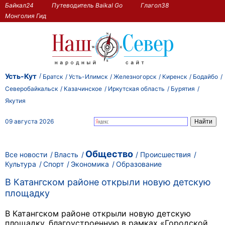
Байкал24
Путеводитель Baikal Go
Глагол38
Монголия Гид
Усть-Кут
Братск
Усть-Илимск
Железногорск
Киренск
Бодайбо
Северобайкальск
Казачинское
Иркутская область
Бурятия
Якутия
09 августа 2026
Общество
Все новости
Власть
Происшествия
Культура
Спорт
Экономика
Образование
В Катангском районе открыли новую детскую
площадку
В Катангском районе открыли новую детскую
площадку, благоустроенную в рамках «Городской