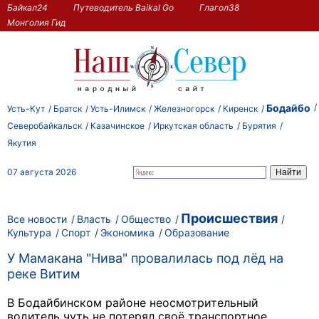
Байкал24
Путеводитель Baikal Go
Глагол38
Монголия Гид
Бодайбо
Усть-Кут
Братск
Усть-Илимск
Железногорск
Киренск
Северобайкальск
Казачинское
Иркутская область
Бурятия
Якутия
07 августа 2026
Происшествия
Все новости
Власть
Общество
Культура
Спорт
Экономика
Образование
У Мамакана "Нива" провалилась под лёд на
реке Витим
В Бодайбинском районе неосмотрительный
водитель чуть не потерял своё транспортное