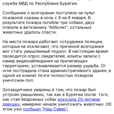
служба МВД по Республике Бурятия.
Сообщение о возгорании поступило на пульт
пожарной охраны в ночь с 8 на 9 января. В
результате пожара погибли три собаки, двух
отвезли в ветклинику "Айболит", остальных
животных удалось спасти.
На месте пожара работают сотрудники полиции,
которые не исключают, что причиной возгорания
мог стать умышленный поджог. В настоящее время
проводится опрос свидетелей, изъяты записи с
камер видеонаблюдения на прилегающих
территориях, устанавливается размер ущерба. От
огня пострадала стена административного здания, в
одной из комнат почти полностью пожаром
уничтожен пол.
Зоозащитники уверены в том, что пожар был
устроен умышленно, так как в Бурятии после того,
как стая бездомных собак
искусала 20-летнюю
девушку
, намерено начали уничтожать животных. Об
этом уже
сообщал "Наш Север".