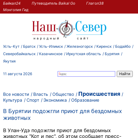
Байкал24
Путеводитель Baikal Go
Глагол38
Монголия Гид
Усть-Кут
Братск
Усть-Илимск
Железногорск
Киренск
Бодайбо
Северобайкальск
Казачинское
Иркутская область
Бурятия
Якутия
11 августа 2026
Происшествия
Все новости
Власть
Общество
Культура
Спорт
Экономика
Образование
В Бурятии подожгли приют для бездомных
животных
В Улан-Удэ подожгли приют для бездомных
животных "Кот и пес", об этом сообщает пресс-