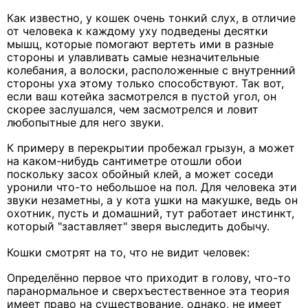
Как известно, у кошек очень тонкий слух, в отличие
от человека к каждому уху подведены десятки
мышц, которые помогают вертеть ими в разные
стороны и улавливать самые незначительные
колебания, а волоски, расположенные с внутренний
стороны уха этому только способствуют. Так вот,
если ваш котейка засмотрелся в пустой угол, он
скорее заслушался, чем засмотрелся и ловит
любопытные для него звуки.
К примеру в перекрытии пробежал грызун, а может
на каком-нибудь сантиметре отошли обои
поскольку засох обойный клей, а может соседи
уронили что-то небольшое на пол. Для человека эти
звуки незаметны, а у кота ушки на макушке, ведь он
охотник, пусть и домашний, тут работает инстинкт,
который "заставляет" зверя выследить добычу.
Кошки смотрят на то, что не видит человек:
Определённо первое что приходит в голову, что-то
паранормальное и сверхъестественное эта теория
имеет право на существование, однако, не имеет