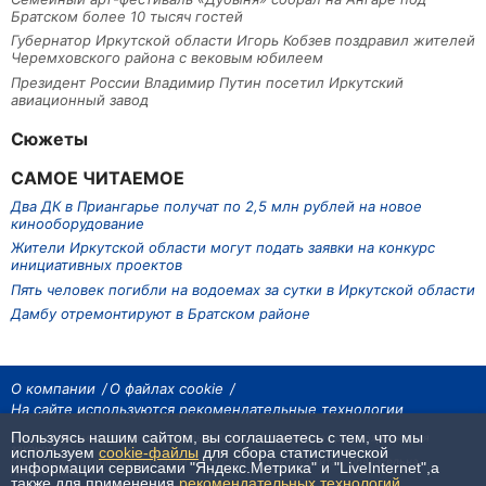
Братском более 10 тысяч гостей
Губернатор Иркутской области Игорь Кобзев поздравил жителей
Черемховского района с вековым юбилеем
Президент России Владимир Путин посетил Иркутский
авиационный завод
Сюжеты
САМОЕ ЧИТАЕМОЕ
Два ДК в Приангарье получат по 2,5 млн рублей на новое
кинооборудование
Жители Иркутской области могут подать заявки на конкурс
инициативных проектов
Пять человек погибли на водоемах за сутки в Иркутской области
Дамбу отремонтируют в Братском районе
О компании
О файлах cookie
На сайте используются рекомендательные технологии
Пользуясь нашим сайтом, вы соглашаетесь с тем, что мы
На сайте размещаются материалы ИА «Наш Север». Все права охраняются
законом.
используем
cookie-файлы
для сбора статистической
При использовании материалов агентства на других сайтах, обязательна
информации сервисами "Яндекс.Метрика" и "LiveInternet",а
гиперссылка.
также для применения
рекомендательных технологий
.