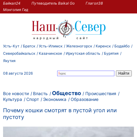
Байкал24
Путеводитель Baikal Go
Глагол38
Монголия Гид
Усть-Кут
Братск
Усть-Илимск
Железногорск
Киренск
Бодайбо
Северобайкальск
Казачинское
Иркутская область
Бурятия
Якутия
08 августа 2026
Общество
Все новости
Власть
Происшествия
Культура
Спорт
Экономика
Образование
Почему кошки смотрят в пустой угол или
пустоту