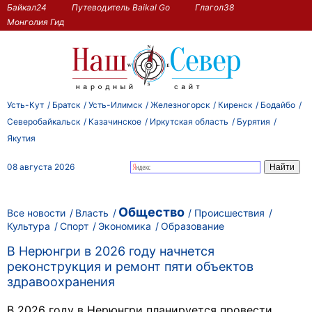
Байкал24
Путеводитель Baikal Go
Глагол38
Монголия Гид
Усть-Кут
Братск
Усть-Илимск
Железногорск
Киренск
Бодайбо
Северобайкальск
Казачинское
Иркутская область
Бурятия
Якутия
08 августа 2026
Общество
Все новости
Власть
Происшествия
Культура
Спорт
Экономика
Образование
В Нерюнгри в 2026 году начнется
реконструкция и ремонт пяти объектов
здравоохранения
В 2026 году в Нерюнгри планируется провести