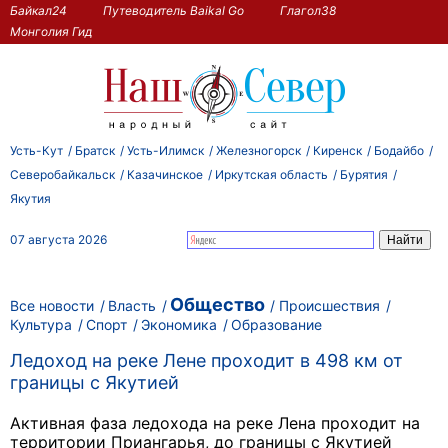
Байкал24
Путеводитель Baikal Go
Глагол38
Монголия Гид
Усть-Кут
Братск
Усть-Илимск
Железногорск
Киренск
Бодайбо
Северобайкальск
Казачинское
Иркутская область
Бурятия
Якутия
07 августа 2026
Общество
Все новости
Власть
Происшествия
Культура
Спорт
Экономика
Образование
Ледоход на реке Лене проходит в 498 км от
границы с Якутией
Активная фаза ледохода на реке Лена проходит на
территории Приангарья, до границы с Якутией