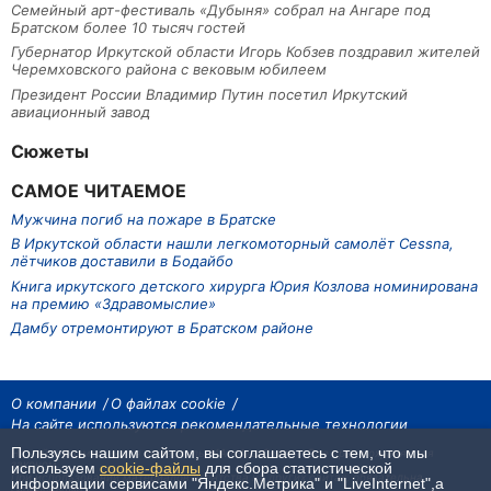
Семейный арт-фестиваль «Дубыня» собрал на Ангаре под
Братском более 10 тысяч гостей
Губернатор Иркутской области Игорь Кобзев поздравил жителей
Черемховского района с вековым юбилеем
Президент России Владимир Путин посетил Иркутский
авиационный завод
Сюжеты
САМОЕ ЧИТАЕМОЕ
Мужчина погиб на пожаре в Братске
В Иркутской области нашли легкомоторный самолёт Cessna,
лётчиков доставили в Бодайбо
Книга иркутского детского хирурга Юрия Козлова номинирована
на премию «Здравомыслие»
Дамбу отремонтируют в Братском районе
О компании
О файлах cookie
На сайте используются рекомендательные технологии
Пользуясь нашим сайтом, вы соглашаетесь с тем, что мы
На сайте размещаются материалы ИА «Наш Север». Все права охраняются
законом.
используем
cookie-файлы
для сбора статистической
При использовании материалов агентства на других сайтах, обязательна
информации сервисами "Яндекс.Метрика" и "LiveInternet",а
гиперссылка.